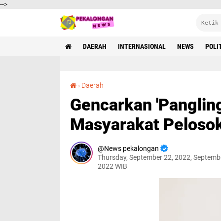
-->
DAERAH
INTERNASIONAL
NEWS
POLI
Gencarkan 'Pangling' Kanim Pemalang Sasar Masyarakat Pelosok
›
Daerah
Gencarkan 'Panglin
Masyarakat Peloso
News pekalongan
Thursday, September 22, 2022, Septemb
2022 WIB