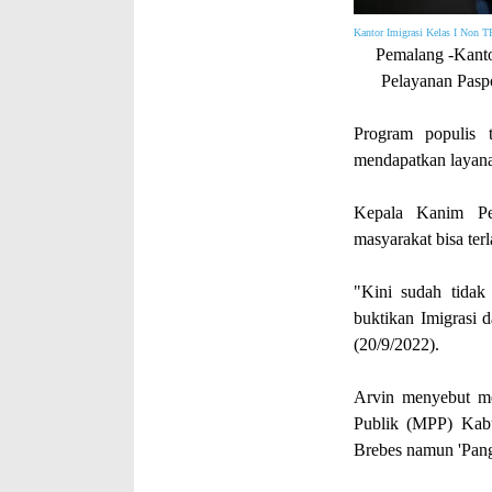
Kantor Imigrasi Kelas I Non T
Pemalang -
Kanto
Pelayanan Paspo
Program populis 
mendapatkan layana
Kepala Kanim Pe
masyarakat bisa ter
"Kini sudah tidak 
buktikan Imigrasi 
(20/9/2022).
Arvin menyebut mes
Publik (MPP) Kab
Brebes namun 'Pangl