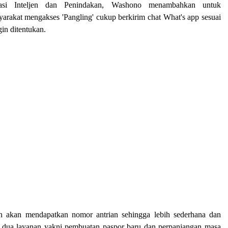
asi Inteljen dan Penindakan, Washono menambahkan untuk
akat mengakses 'Pangling' cukup berkirim chat What's app sesuai
in ditentukan.
 akan mendapatkan nomor antrian sehingga lebih sederhana dan
 dua layanan yakni pembuatan paspor baru dan perpanjangan masa