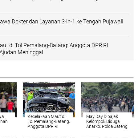
awa Dokter dan Layanan 3-in-1 ke Tengah Pujawali
aut di Tol Pemalang-Batang: Anggota DPR RI
 Ajudan Meninggal
wa
Kecelakaan Maut di
May Day Dibajak
anan
Tol Pemalang-Batang:
Kelompok Diduga
h
Anggota DPR RI
Anarko: Polda Jateng
awah
Selamat, Dua Ajudan
Amankan Perusuh
Meninggal
Berbaju Hitam