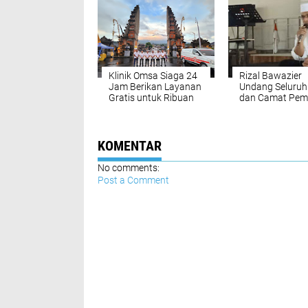
Klinik Omsa Siaga 24
Rizal Bawazier
Jam Berikan Layanan
Undang Seluruh
Gratis untuk Ribuan
dan Camat Pem
Umat Hindu di IBTK
di Acara Launch
Besakih
Rumah Pengola
Sampah pada 3
Januari 2025
KOMENTAR
No comments:
Post a Comment