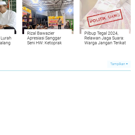
Rizal Bawazier
Pilbup Tegal 2024,
 Lurah
Apresiasi Sanggar
Relawan Jaga Suara:
alang
Seni HW: Ketoprak
Warga Jangan Terikat
ing
Pemalang Jadi Wujud
'Sumbangan'
han
Pelestarian Budaya
1
Lokal
Tampilkan