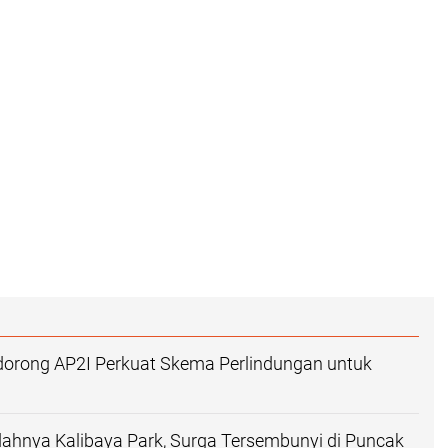
orong AP2I Perkuat Skema Perlindungan untuk
ahnya Kalibaya Park, Surga Tersembunyi di Puncak