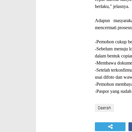
berlaku," jelasnya.
Adapun masyaraka
mencermati prosesny
-Pemohon cukup ber
-Sebelum menuju lo
dalam bentuk copia
-Membawa dokumen a
-Setelah terkonfir
usai difoto dan wa
-Pemohon membayar 
-Paspor yang sudah j
Daerah