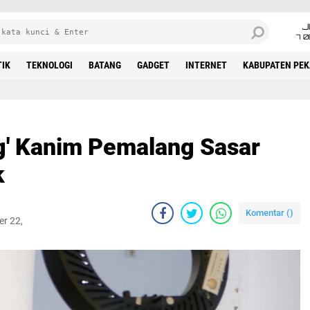
J
7 
TIK
TEKNOLOGI
BATANG
GADGET
INTERNET
KABUPATEN PE
g' Kanim Pemalang Sasar
k
Komentar (
)
er 22,