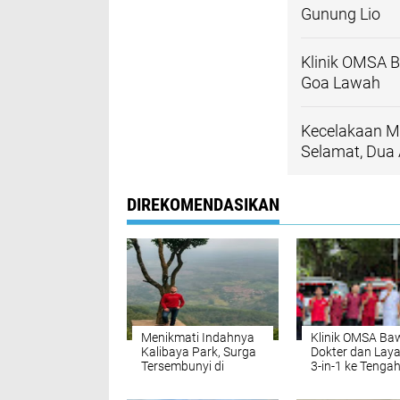
Gunung Lio
Klinik OMSA B
Goa Lawah
Kecelakaan M
Selamat, Dua
DIREKOMENDASIKAN
Menikmati Indahnya
Klinik OMSA Ba
Kalibaya Park, Surga
Dokter dan Lay
Tersembunyi di
3-in-1 ke Tenga
Puncak Gunung Lio
Pujawali Goa L