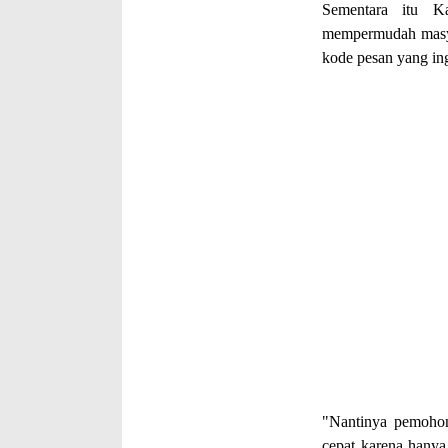
Sementara itu K
mempermudah masyar
kode pesan yang ing
"Nantinya pemohon
cepat karena hanya