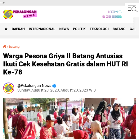
-->
KAMIS
6 08 2026
DAERAH
INTERNASIONAL
NEWS
POLITIK
TEKNOLOGI
BATANG
GADG
›
batang
Warga Pesona Griya II Batang Antusias Ikuti Cek Kesehatan Gratis dalam HUT RI Ke-78
Warga Pesona Griya II Batang Antusias
Ikuti Cek Kesehatan Gratis dalam HUT RI
Ke-78
Pekalongan News
Sunday, August 20, 2023, August 20, 2023 WIB