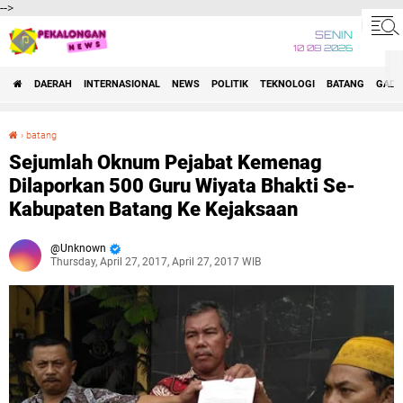
-->
SENIN
10 08 2026
DAERAH
INTERNASIONAL
NEWS
POLITIK
TEKNOLOGI
BATANG
GADG
›
batang
Sejumlah Oknum Pejabat Kemenag Dilaporkan 500 Guru Wiyata Bhakti Se-Kabupaten Batang Ke Kejaksaan
Sejumlah Oknum Pejabat Kemenag
Dilaporkan 500 Guru Wiyata Bhakti Se-
Kabupaten Batang Ke Kejaksaan
Unknown
Thursday, April 27, 2017, April 27, 2017 WIB