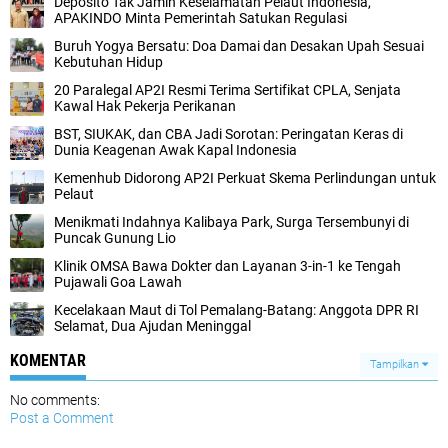
Deposito Tak Jamin Keselamatan Pelaut Indonesia,
APAKINDO Minta Pemerintah Satukan Regulasi
Buruh Yogya Bersatu: Doa Damai dan Desakan Upah Sesuai
Kebutuhan Hidup
20 Paralegal AP2I Resmi Terima Sertifikat CPLA, Senjata
Kawal Hak Pekerja Perikanan
BST, SIUKAK, dan CBA Jadi Sorotan: Peringatan Keras di
Dunia Keagenan Awak Kapal Indonesia
Kemenhub Didorong AP2I Perkuat Skema Perlindungan untuk
Pelaut
Menikmati Indahnya Kalibaya Park, Surga Tersembunyi di
Puncak Gunung Lio
Klinik OMSA Bawa Dokter dan Layanan 3-in-1 ke Tengah
Pujawali Goa Lawah
Kecelakaan Maut di Tol Pemalang-Batang: Anggota DPR RI
Selamat, Dua Ajudan Meninggal
KOMENTAR
Tampilkan
No comments:
Post a Comment