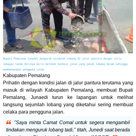
Bupati Pemalang Junaedi menguruk sejumlah lobang di jalur pantura dengan sirtu
sebagai tanda dirinya miris melihat kondisi jalan yang penuh lobang dalam sehingga
membahayakan pengguna jalan
Kabupaten Pemalang
Prihatin dengan kondisi jalan di jalur pantura terutama yang
masuk di wilayah Kabupaten Pemalang, membuat Bupati
Pemalang, Junaedi turun ke lapangan untuk melihat
langsung sejumlah lobang yang diketahui sering membuat
celaka para pengguna jalan.
"Saya minta Camat Comal untuk segera mengambil
tindakan menguruk lobang tadi," titah, Junedi saat berada