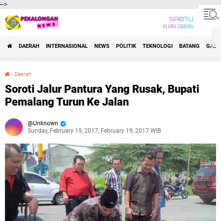
-->
SABTU
8 08 2026
DAERAH
INTERNASIONAL
NEWS
POLITIK
TEKNOLOGI
BATANG
GADG
›
Daerah
Soroti Jalur Pantura Yang Rusak, Bupati Pemalang Turun Ke Jalan
Soroti Jalur Pantura Yang Rusak, Bupati
Pemalang Turun Ke Jalan
Unknown
Sunday, February 19, 2017, February 19, 2017 WIB