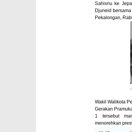
Sahisnu ke Jepa
Djuneid bersama 
Pekalongan, Rabu
S
Wakil Walikota P
Gerakan Pramuka
1 tersebut m
menorehkan prest