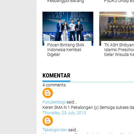
Kesbangpol Batang
PSDKU Undip B
Bersama Dewan
Tidak Terima
Kesenian Gelar
Mahasiswa Bar
Lomba Mural Pelajar
Pocari Bintang SMA
TK ASH Shibyan
Indonesia Kembali
Islamic Prescho
Digelar
Gelar Wisuda K
KOMENTAR
4 comments:
Putuberbagi
said...
Keren SMA N 1 Pekalongan (y) Semoga sukses da
Thursday, 23 July, 2015
Takengondev
said...