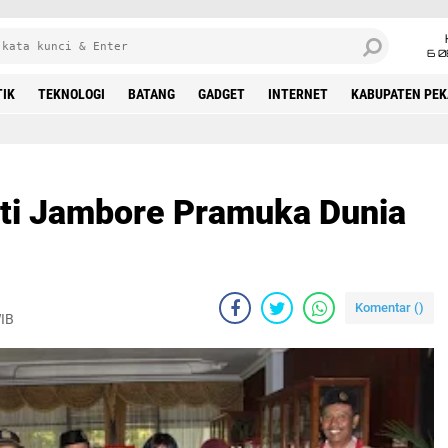
6 0
TIK
TEKNOLOGI
BATANG
GADGET
INTERNET
KABUPATEN PE
uti Jambore Pramuka Dunia
Komentar (
)
WIB