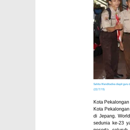
Sahita Wanditadiva diapit guru
(22/7/15)
Kota Pekalongan
Kota Pekalongan
di Jepang. Worl
sedunia ke-23 ya
peserta seluru