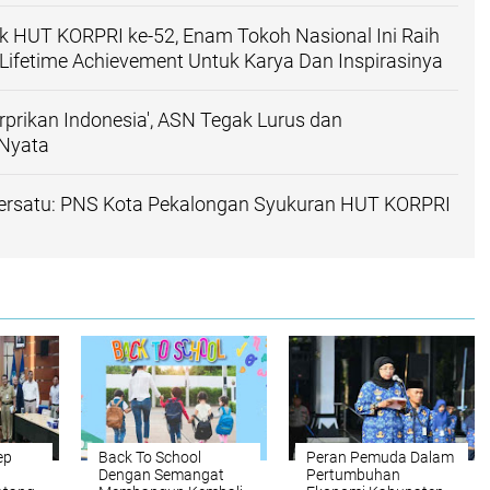
 HUT KORPRI ke-52, Enam Tokoh Nasional Ini Raih
ifetime Achievement Untuk Karya Dan Inspirasinya
prikan Indonesia', ASN Tegak Lurus dan
 Nyata
satu: PNS Kota Pekalongan Syukuran HUT KORPRI
ep
Back To School
Peran Pemuda Dalam
Dengan Semangat
Pertumbuhan