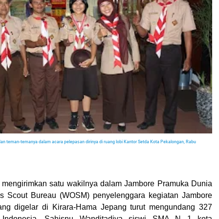
 dan teman-temanya dalam acara pelepasan dirinya di ruang lobi Kantor Setda Kota Pekalongan, Rabu
 mengirimkan satu wakilnya dalam Jambore Pramuka Dunia
ds Scout Bureau (WOSM) penyelenggara kegiatan Jambore
ng digelar di Kirara-H
ama Jepang turut mengundang 327
h Indonesia. Sahisnu Wanditadiva siswi SMA N 1 kota