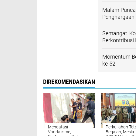
Malam Puncak
Penghargaan L
Semangat 'Kor
Berkontribusi
Momentum Ber
ke-52
DIREKOMENDASIKAN
Mengatasi
Perkuliahan Tet
Vandalisme,
Berjalan, Meski