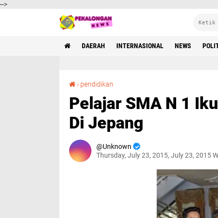
-->
DAERAH
INTERNASIONAL
NEWS
POLI
Pelajar SMA N 1 Ikuti Jambore Pramuka Dunia Di Jepang
›
pendidikan
Pelajar SMA N 1 Ik
Di Jepang
Unknown
Thursday, July 23, 2015, July 23, 2015 