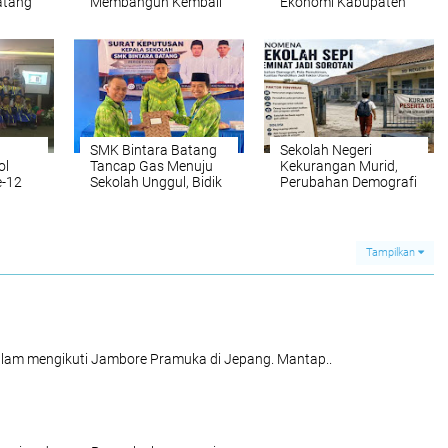
atang
Membangun Kembali
Ekonomi Kabupaten
Motivasi Belajar
Batang
u
Setelah Liburan
SMK Bintara Batang
Sekolah Negeri
ol
Tancap Gas Menuju
Kekurangan Murid,
e-12
Sekolah Unggul, Bidik
Perubahan Demografi
Prestasi Nasional dan
dan SPMB Jadi
Modernisasi
Faktor Utama
Pendidikan
Tampilkan
lam mengikuti Jambore Pramuka di Jepang. Mantap..