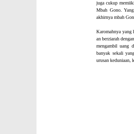
juga cukup memiiki
Mbah Gono. Yang 
akhirnya mbah Gono
Karomahnya yang la
an berziarah denga
mengambil uang d
banyak sekali yan
urusan keduniaan, 