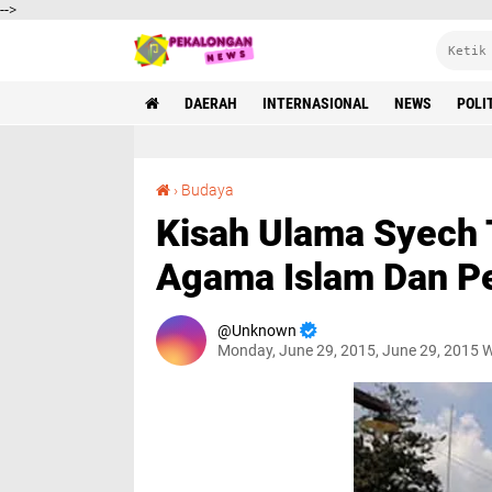
-->
DAERAH
INTERNASIONAL
NEWS
POLI
Kisah Ulama Syech Tholabuddin Penyebar Agama Islam Dan Pejuang Melawan Belanda
›
Budaya
Kisah Ulama Syech 
Agama Islam Dan P
Unknown
Monday, June 29, 2015, June 29, 2015 