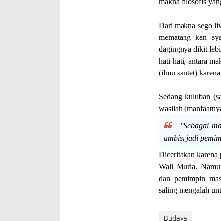
makna filosofis yan
Dari makna sego li
mematang kan syar
dagingnya dikit leb
hati-hati, antara m
(ilmu santet) karena
Sedang kuluban (s
wasilah (manfaatnya
"Sebagai mas
ambisi jadi pemim
Diceritakan karena 
Wali Muria. Namun
dan pemimpin mas
saling mengalah un
Budaya