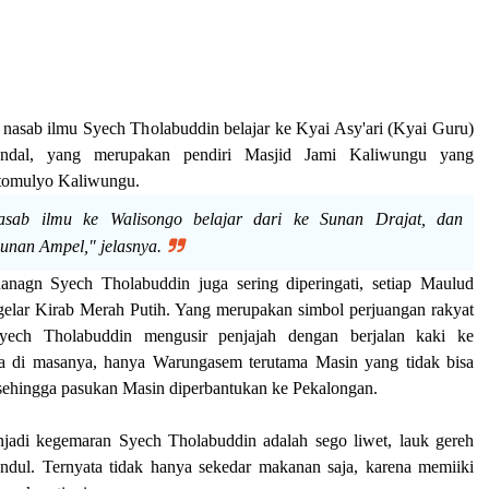
, nasab ilmu Syech Tholabuddin belajar ke Kyai Asy'ari (Kyai Guru)
ndal, yang merupakan pendiri
Masjid Jami Kaliwungu
yang
tomulyo Kaliwungu.
sab ilmu ke Walisongo belajar dari ke Sunan Drajat, dan
nan Ampel," jelasnya.
uanagn Syech Tholabuddin juga sering diperingati, setiap Maulud
lar Kirab Merah Putih. Yang merupakan simbol perjuangan rakyat
yech Tholabuddin mengusir penjajah dengan berjalan kaki ke
a di masanya, hanya Warungasem terutama Masin yang tidak bisa
 sehingga pasukan Masin diperbantukan ke Pekalongan.
adi kegemaran Syech Tholabuddin adalah sego liwet, lauk gereh
ndul. Ternyata tidak hanya sekedar makanan saja, karena memiiki