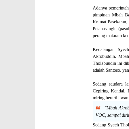
Adanya pemerintaha
pimpinan Mbah Ba
Kramat Pasekaran,
Petanasangin (pasu
perang mataram ked
Kedatangan Syech
Akrobuddin. Mbah
Tholabuudin ini di
adalah Santoso, yan
Sedang saudara l
Cepiring Kendal. P
miring berarti jiwan
"Mbah Akrobu
VOC, sampai dirin
Sedang Syech Thola