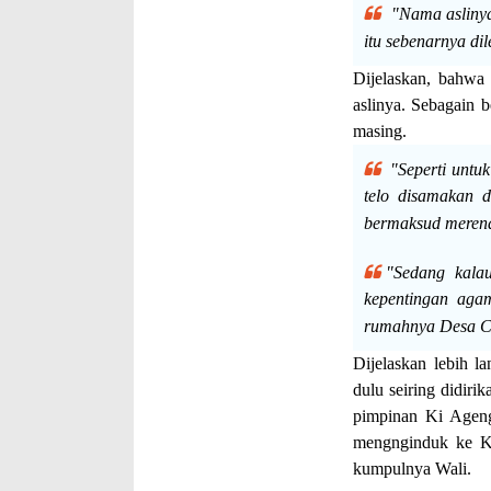
"Nama aslinya
itu sebenarnya di
Dijelaskan, bahw
aslinya. Sebagain 
masing.
"Seperti untu
telo disamakan 
bermaksud merend
"Sedang kala
kepentingan aga
rumahnya Desa Ca
Dijelaskan lebih l
dulu seiring didir
pimpinan Ki Agen
mengnginduk ke Ka
kumpulnya Wali.