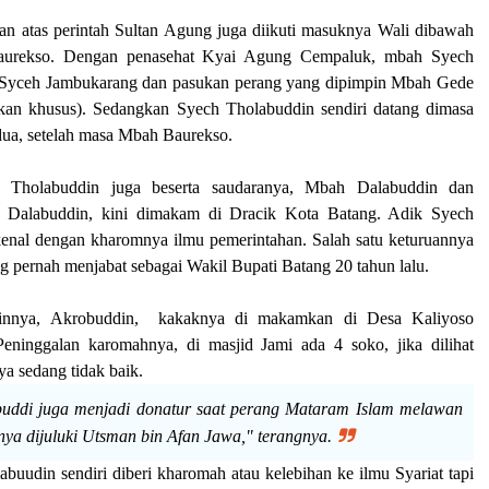
n atas perintah Sultan Agung juga diikuti masuknya Wali dibawah
urekso. Dengan penasehat Kyai Agung Cempaluk, mbah Syech
 Syceh Jambukarang dan pasukan perang yang dipimpin Mbah Gede
kan khusus). Sedangkan Syech Tholabuddin sendiri datang dimasa
ua, setelah masa Mbah Baurekso.
 Tholabuddin juga beserta saudaranya, Mbah Dalabuddin dan
 Dalabuddin, kini dimakam di Dracik Kota Batang. Adik Syech
kenal dengan kharomnya ilmu pemerintahan. Salah satu keturuannya
g pernah menjabat sebagai Wakil Bupati Batang 20 tahun lalu.
ainnya, Akrobuddin, kakaknya di makamkan di Desa Kaliyoso
eninggalan karomahnya, di masjid Jami ada 4 soko, jika dilihat
ya sedang tidak baik.
ddi juga menjadi donatur saat perang Mataram Islam melawan
ya dijuluki Utsman bin Afan Jawa," terangnya.
buudin sendiri diberi kharomah atau kelebihan ke ilmu Syariat tapi