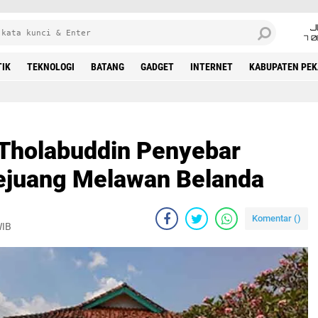
J
7 
TIK
TEKNOLOGI
BATANG
GADGET
INTERNET
KABUPATEN PE
Tholabuddin Penyebar
ejuang Melawan Belanda
Komentar (
)
WIB