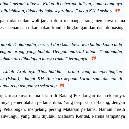
 tidak pernah dibawa. Kalau di beberapa tulisan, nama-namanya
lebih-lebihkan, tidak ada bukti sejarahnya," ucap KH Amshori.
a para ulama dan wali jaman dulu memang jarang membawa nama
besar penamaan dikarenakan kondisi lingkungan dan daerah masing-
k mbah Tholabuddin, berasal dari kata Jawa telo budin, kalau dulu
dengan orang yang bodoh. Dengan maksud mbah Tholabuddin
ahkan diri dihadapan masya rakat," terangnya.
u istilah Arab nya Tholabuddin, orang yang mempentingkan
ma (Islam)," lanjut KH Amshori kepada koran saat ditemui di
ndiareng tempatnya sekarang.
anjut, masuknya ulama Islam di Batang Pekalongan dan sekitarnya,
ikannya pemerintahan pertama dulu. Yang berpusat di Batang, dengan
g Pekalongan, menjelang perang Mataram pertama. Namun masih
liwungu, yang dulu dijuluki Mataram Kendal, karena tempatnya