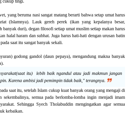
g cukup tingi.
wet, yang beruma nasi sangat matang berarti bahwa setap umat harus
iat (Islamnya). Lauk gereh perek (ikan yang kepalanya besar,
ih banyak duri), degan filosofi setiap umat muslim setiap makan harus
akan halal haram dan subhat. Juga harus hati-hati dengan urusan batin
 pada saat itu sangat banyak sekali.
ayuran) godong gandol (daun pepaya), mengandung makna banyak
).
yarakat(saat itu) lebih baik ngandul atau jadi makmun jangan
pin. Karena ambisi jadi pemimpin tidak baik," terangnya.
pada saat itu, setelah Islam cukup kuat banyak orang yang mengaji di
 sekembalinya, semua pada berlomba-lomba ingin menjadi imam
yarakat. Sehingga Syech Tholabuddin mengingatkan agar semua
tuk kebaikan.