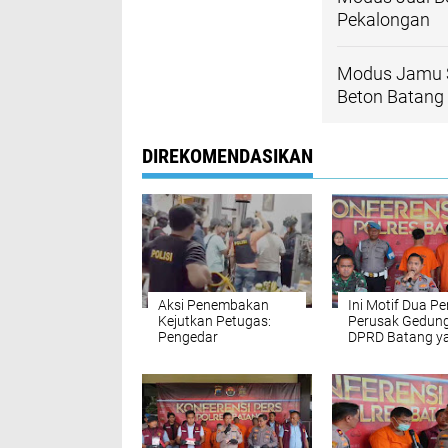
Pekalongan
Modus Jamu S
Beton Batan
DIREKOMENDASIKAN
Aksi Penembakan
Ini Motif Dua 
Kejutkan Petugas:
Perusak Gedun
Pengedar
DPRD Batang y
Psikotropika Nekat
Kini Jadi Tersa
Lepaskan Tembakan
Saat Digerebek