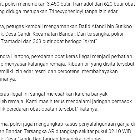
but, polisi menemukan 3.450 butir Tramadol dan 620 butir obat
ng diduga merupakan Trihexyphenidyl tanpa izin edar.
ma, petugas kembali mengamankan Dafid Afandi bin Sutikno
, Desa Candi, Kecamatan Bandar. Dari tersangka, polisi
 Tramadol dan 363 butir obat berlogo “X/mf”.
dra Hartono, peredaran obat keras ilegal menjadi perhatian
ap menyasar kalangan remaja. Ribuan pil yang disita tersebut
emiliki izin edar resmi dan berpotensi membahayakan
unanya.
eras ilegal ini sangat meresahkan karena banyak
leh remaja. Kami masih terus mendalami jaringan pemasok
lik peredaran obat-obatan tersebut,” katanya.
ama, polisi juga mengungkap kasus penyalahgunaan ganja di
n Bandar. Tersangka AR ditangkap sekitar pukul 02.10 WIB
, Desa Candi. Dari tangan tersangka, petugas