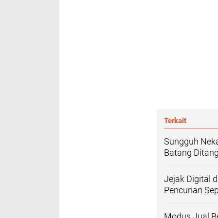
Terkait
Sungguh Nekat
Batang Ditang
Jejak Digital
Pencurian Se
Modus Jual Be