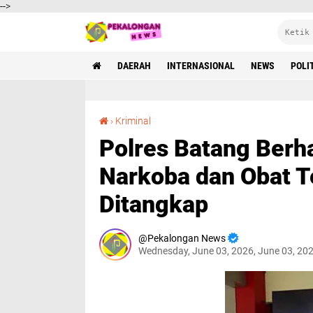
-->
DAERAH
INTERNASIONAL
NEWS
POLI
Polres Batang Berhasil Ungkap Jaringan Narkoba dan Obat Terlarang, Lima Tersangka Ditangkap
›
Kriminal
Polres Batang Berh
Narkoba dan Obat T
Ditangkap
Pekalongan News
Wednesday, June 03, 2026, June 03, 20