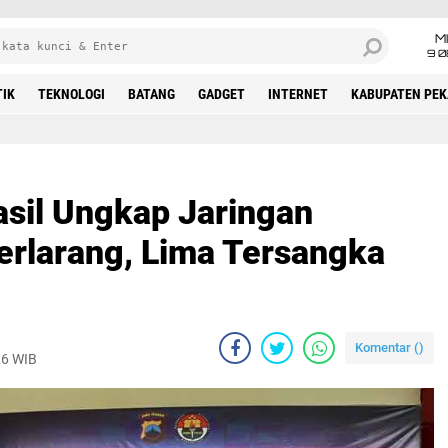
M
9 0
TIK
TEKNOLOGI
BATANG
GADGET
INTERNET
KABUPATEN PE
asil Ungkap Jaringan
erlarang, Lima Tersangka
Komentar (
)
26 WIB