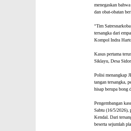
menegaskan bahwa P
dan obat-obatan be
“Tim Satresnarkoba
tersangka dari empa
Kompol Indra Hart
Kasus pertama teru
Siklayu, Desa Sido
Polisi menangkap JP
tangan tersangka, p
hisap berupa bong d
Pengembangan kasu
Sabtu (16/5/2026),
Kendal. Dari tersa
beserta sejumlah pl