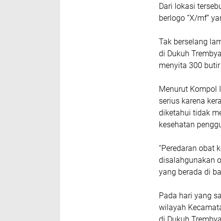
Dari lokasi terse
berlogo “X/mf” ya
Tak berselang la
di Dukuh Trembyak
menyita 300 butir
Menurut Kompol In
serius karena ker
diketahui tidak m
kesehatan pengg
“Peredaran obat k
disalahgunakan o
yang berada di ba
Pada hari yang s
wilayah Kecamata
di Dukuh Trembyak