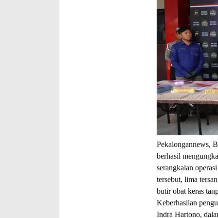
Pekalongannews, B
berhasil mengungkap
serangkaian operas
tersebut, lima ters
butir obat keras tanp
Keberhasilan pengu
Indra Hartono, dala