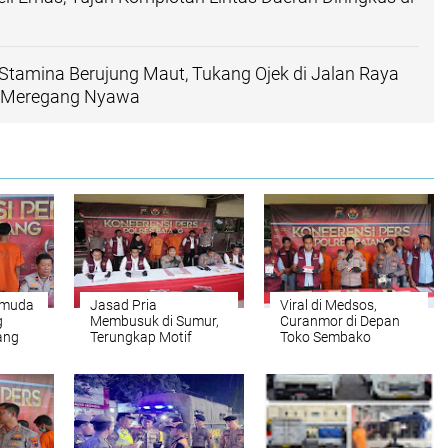
tamina Berujung Maut, Tukang Ojek di Jalan Raya
g Meregang Nyawa
Pemuda
Jasad Pria
Viral di Medsos,
g
Membusuk di Sumur,
Curanmor di Depan
ang
Terungkap Motif
Toko Sembako
ngka
Pembunuhan karena
Berujung
Cemburu
Penangkapan Cepat