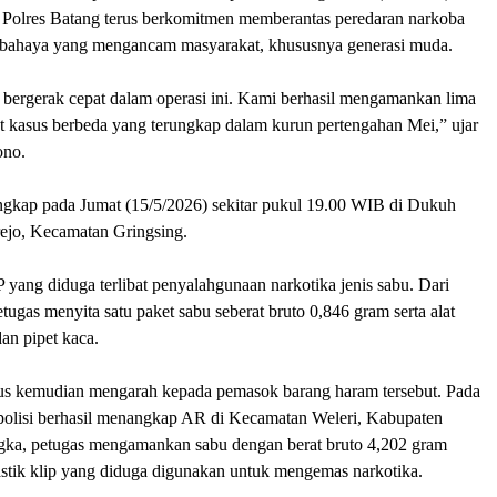
olres Batang terus berkomitmen memberantas peredaran narkoba
rbahaya yang mengancam masyarakat, khususnya generasi muda.
 bergerak cepat dalam operasi ini. Kami berhasil mengamankan lima
t kasus berbeda yang terungkap dalam kurun pertengahan Mei,” ujar
ono.
ngkap pada Jumat (15/5/2026) sekitar pukul 19.00 WIB di Dukuh
rejo, Kecamatan Gringsing.
 yang diduga terlibat penyalahgunaan narkotika jenis sabu. Dari
etugas menyita satu paket sabu seberat bruto 0,846 gram serta alat
an pipet kaca.
s kemudian mengarah kepada pemasok barang haram tersebut. Pada
 polisi berhasil menangkap AR di Kecamatan Weleri, Kabupaten
ngka, petugas mengamankan sabu dengan berat bruto 4,202 gram
astik klip yang diduga digunakan untuk mengemas narkotika.