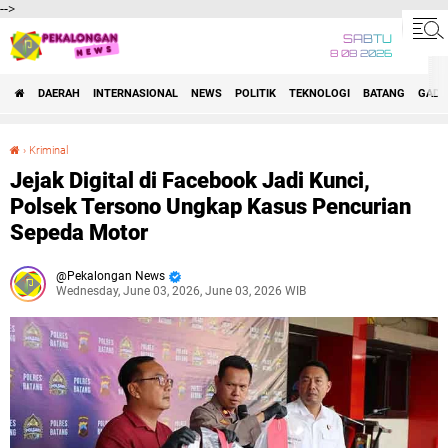
-->
SABTU
8 08 2026
DAERAH
INTERNASIONAL
NEWS
POLITIK
TEKNOLOGI
BATANG
GADG
›
Kriminal
Jejak Digital di Facebook Jadi Kunci, Polsek Tersono Ungkap Kasus Pencurian Sepeda Motor
Jejak Digital di Facebook Jadi Kunci,
Polsek Tersono Ungkap Kasus Pencurian
Sepeda Motor
Pekalongan News
Wednesday, June 03, 2026, June 03, 2026 WIB