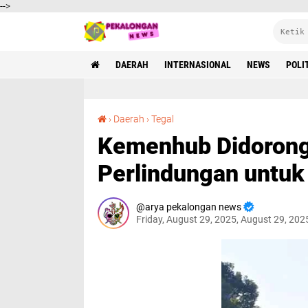
-->
DAERAH
INTERNASIONAL
NEWS
POLI
Kemenhub Didorong AP2I Perkuat Skema Perlindungan untuk Pelaut
›
Daerah
›
Tegal
Kemenhub Didorong
Perlindungan untuk
arya pekalongan news
Friday, August 29, 2025, August 29, 202