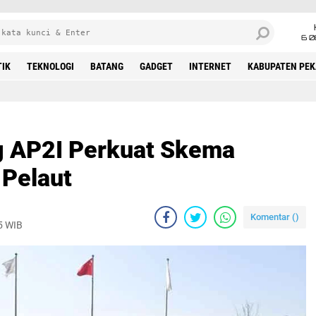
6 0
TIK
TEKNOLOGI
BATANG
GADGET
INTERNET
KABUPATEN PE
 AP2I Perkuat Skema
 Pelaut
Komentar (
)
5 WIB