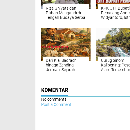
Riza Ghiyats dan
KPK OTT Bupati
Pilihan Mengabdi di
Pemalang Ano
Tengah Budaya Serba
Widyantoro, Istr
Viral
Turut Diamanka
Dari Kiai Sadrach
Curug Sinom
hingga Zending
Kalibening: Pes
Jerman: Sejarah
Alam Tersembun
Panjang GKJ Moga
Banjarnegara
Pemalang
KOMENTAR
No comments:
Post a Comment