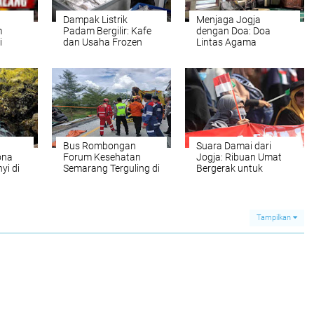
Dampak Listrik
Menjaga Jogja
m
Padam Bergilir: Kafe
dengan Doa: Doa
i
dan Usaha Frozen
Lintas Agama
n
Food di Jawa Tengah
Menyambut Tahun
Alami Kerugian Besar
Baru 2026 Polda DIY
Bus Rombongan
Suara Damai dari
ona
Forum Kesehatan
Jogja: Ribuan Umat
yi di
Semarang Terguling di
Bergerak untuk
Tol Pemalang-Batang,
Palestina
4 Tewas
Tampilkan