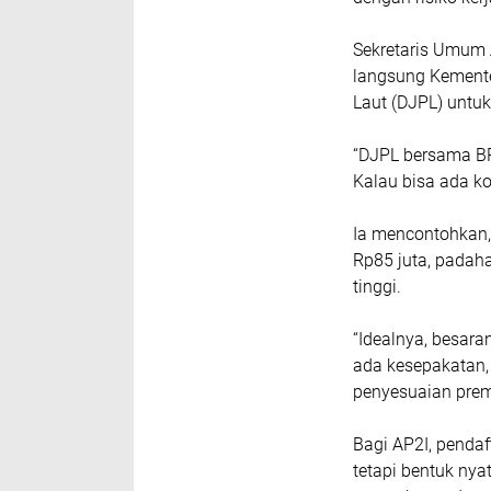
Sekretaris Umum 
langsung Kemente
Laut (DJPL) untu
“DJPL bersama B
Kalau bisa ada ko
Ia mencontohkan,
Rp85 juta, padah
tinggi.
“Idealnya, besara
ada kesepakatan,
penyesuaian premi
Bagi AP2I, pendaf
tetapi bentuk nya