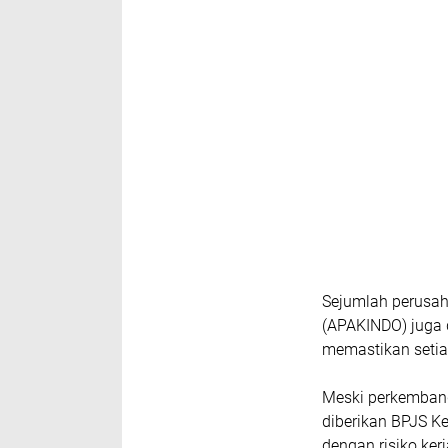
Sejumlah perusah
(APAKINDO) juga d
memastikan setiap
Meski perkembang
diberikan BPJS K
dengan risiko kerj