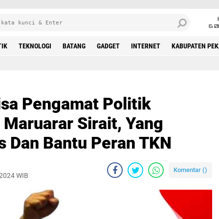
6 0
TIK
TEKNOLOGI
BATANG
GADGET
INTERNET
KABUPATEN PE
isa Pengamat Politik
Maruarar Sirait, Yang
s Dan Bantu Peran TKN
Komentar (
)
 2024 WIB