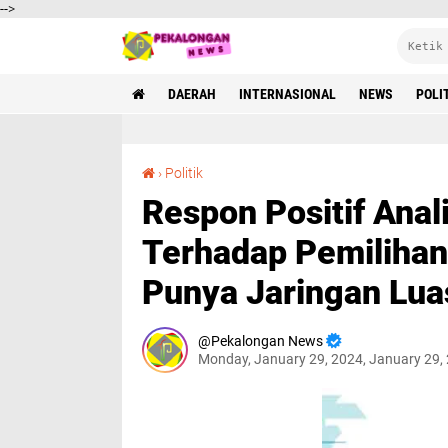
-->
DAERAH
INTERNASIONAL
NEWS
POLI
Respon Positif Analisa Pengamat Politik Terhadap Pemilihan Maruarar Sirait, Yang Punya Jaringan Luas Dan Bantu Peran TKN
›
Politik
Respon Positif Anal
Terhadap Pemilihan 
Punya Jaringan Lua
Pekalongan News
Monday, January 29, 2024, January 29,