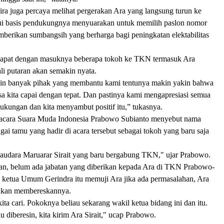
ra juga percaya melihat pergerakan Ara yang langsung turun ke
i basis pendukungnya menyuarakan untuk memilih paslon nomor
mberikan sumbangsih yang berharga bagi peningkatan elektabilitas
apat dengan masuknya beberapa tokoh ke TKN termasuk Ara
ali putaran akan semakin nyata.
in banyak pihak yang membantu kami tentunya makin yakin bahwa
bisa kita capai dengan tepat. Dan pastinya kami mengapresiasi semua
ukungan dan kita menyambut positif itu,” tukasnya.
acara Suara Muda Indonesia Prabowo Subianto menyebut nama
agai tamu yang hadir di acara tersebut sebagai tokoh yang baru saja
 saudara Maruarar Sirait yang baru bergabung TKN," ujar Prabowo.
n, belum ada jabatan yang diberikan kepada Ara di TKN Prabowo-
, ketua Umum Gerindra itu memuji Ara jika ada permasalahan, Ara
 akan membereskannya.
ita cari. Pokoknya beliau sekarang wakil ketua bidang ini dan itu.
 diberesin, kita kirim Ara Sirait," ucap Prabowo.