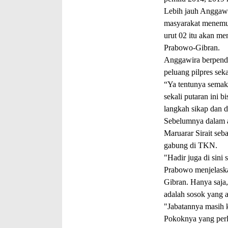
Lebih jauh Anggawi
masyarakat menemu
urut 02 itu akan me
Prabowo-Gibran.
Anggawira berpend
peluang pilpres sek
“Ya tentunya semak
sekali putaran ini 
langkah sikap dan d
Sebelumnya dalam 
Maruarar Sirait seb
gabung di TKN.
"Hadir juga di sini
Prabowo menjelaska
Gibran. Hanya saja
adalah sosok yang
"Jabatannya masih k
Pokoknya yang perlu