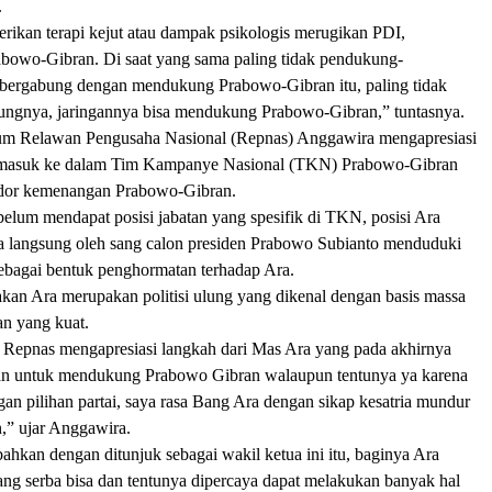
.
rikan terapi kejut atau dampak psikologis merugikan PDI,
owo-Gibran. Di saat yang sama paling tidak pendukung-
bergabung dengan mendukung Prabowo-Gibran itu, paling tidak
ngnya, jaringannya bisa mendukung Prabowo-Gibran,” tuntasnya.
m Relawan Pengusaha Nasional (Repnas) Anggawira mengapresiasi
masuk ke dalam Tim Kampanye Nasional (TKN) Prabowo-Gibran
dor kemenangan Prabowo-Gibran.
elum mendapat posisi jabatan yang spesifik di TKN, posisi Ara
ra langsung oleh sang calon presiden Prabowo Subianto menduduki
 sebagai bentuk penghormatan terhadap Ara.
an Ara merupakan politisi ulung yang dikenal dengan basis massa
an yang kuat.
 Repnas mengapresiasi langkah dari Mas Ara yang pada akhirnya
an untuk mendukung Prabowo Gibran walaupun tentunya ya karena
gan pilihan partai, saya rasa Bang Ara dengan sikap kesatria mundur
n,” ujar Anggawira.
kan dengan ditunjuk sebagai wakil ketua ini itu, baginya Ara
ng serba bisa dan tentunya dipercaya dapat melakukan banyak hal