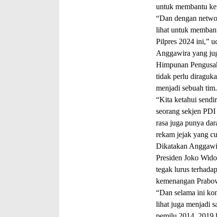
untuk membantu k
“Dan dengan networ
lihat untuk memba
Pilpres 2024 ini,” 
Anggawira yang jug
Himpunan Pengusah
tidak perlu diraguk
menjadi sebuah tim
“Kita ketahui sendir
seorang sekjen PDI
rasa juga punya dara
rekam jejak yang c
Dikatakan Anggawir
Presiden Joko Wido
tegak lurus terhada
kemenangan Prabowo
“Dan selama ini kon
lihat juga menjadi 
pemilu 2014, 2019 h