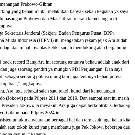
emenangan Prabowo-Gibran.
king yang beliau miliki, melakukan banyak sekali kegiatan ya saya
ntu pasangan Prabowo dan Mas Gibran meraih kemenangan di
ucapnya.
a Sekretaris Jenderal (Sekjen) Badan Pengurus Pusat (BPP)
a Muda Indonesia (HIPMI) itu mengatakan rekam jejak Ara sudah
an lagi dalam hal loyalitas ketika sudah mendukung atau bergabung
.
i track record Bang Ara ini seorang tentunya beliau adalah anak dari
 dan juga seorang pendiri ya mungkin PDI Perjuangan. Dan saya
h sebagai seorang politisi ulung tapi juga tentunya beliau punya
ukup baik,” ungkapnya.
a, Ara juga sebagai salah satu tokoh kunci dari kemenangan
do (Jokowi) pada Pilpres 2014 dan 2019. Dan sampai saat ini masih
p Presiden Jokowi. Ia meyakini Ara juga dapat berkontribusi terhadap
-Gibran pada Pilpres 2024 ini.
sisten untuk menyuarakan berbagai hal dan termasuk juga kalau kita
salah satu tokoh kunci yang membantu juga Pak Jokowi beberapa dari
ingga saat ini,” katanya.