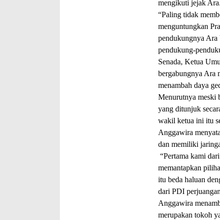
mengikuti jejak Ara
“Paling tidak membe
menguntungkan Prab
pendukungnya Ara 
pendukung-penduku
Senada, Ketua Umu
bergabungnya Ara 
menambah daya ge
Menurutnya meski b
yang ditunjuk seca
wakil ketua ini itu
Anggawira menyatak
dan memiliki jaring
“Pertama kami dari
memantapkan pilih
itu beda haluan den
dari PDI perjuanga
Anggawira menambah
merupakan tokoh ya