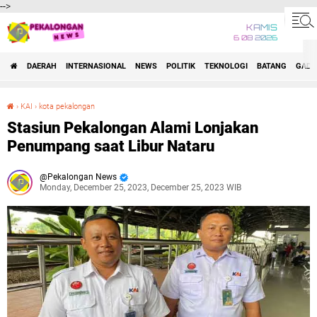
-->
KAMIS
6 08 2026
DAERAH
INTERNASIONAL
NEWS
POLITIK
TEKNOLOGI
BATANG
GADG
›
KAI
›
kota pekalongan
Stasiun Pekalongan Alami Lonjakan Penumpang saat Libur Nataru
Stasiun Pekalongan Alami Lonjakan
Penumpang saat Libur Nataru
Pekalongan News
Monday, December 25, 2023, December 25, 2023 WIB