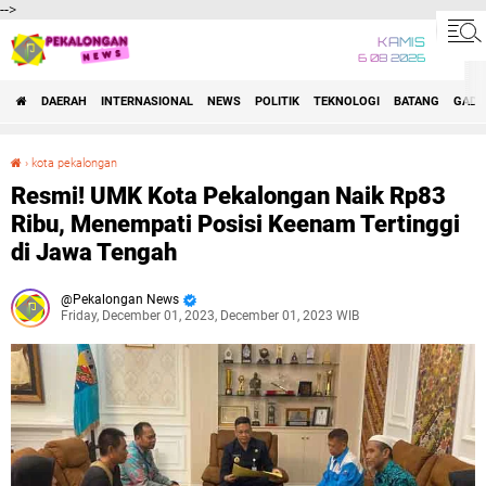
-->
KAMIS
6 08 2026
DAERAH
INTERNASIONAL
NEWS
POLITIK
TEKNOLOGI
BATANG
GADG
›
kota pekalongan
Resmi! UMK Kota Pekalongan Naik Rp83 Ribu, Menempati Posisi Keenam Tertinggi di Jawa Tengah
Resmi! UMK Kota Pekalongan Naik Rp83
Ribu, Menempati Posisi Keenam Tertinggi
di Jawa Tengah
Pekalongan News
Friday, December 01, 2023, December 01, 2023 WIB