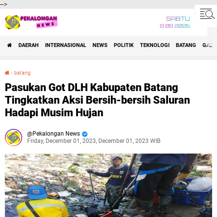
-->
SABTU
8 08 2026
DAERAH
INTERNASIONAL
NEWS
POLITIK
TEKNOLOGI
BATANG
GADG
›
batang
Pasukan Got DLH Kabupaten Batang Tingkatkan Aksi Bersih-bersih Saluran Hadapi Musim Hujan
Pasukan Got DLH Kabupaten Batang
Tingkatkan Aksi Bersih-bersih Saluran
Hadapi Musim Hujan
Pekalongan News
Friday, December 01, 2023, December 01, 2023 WIB