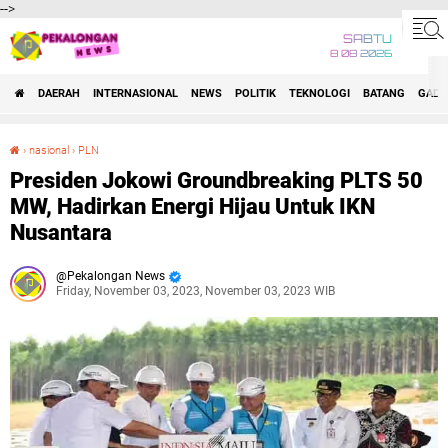
-->
SABTU
8 08 2026
DAERAH
INTERNASIONAL
NEWS
POLITIK
TEKNOLOGI
BATANG
GADG
›
nasional
›
PLN
Presiden Jokowi Groundbreaking PLTS 50 MW, Hadirkan Energi Hijau Untuk IKN Nusantara
Presiden Jokowi Groundbreaking PLTS 50
MW, Hadirkan Energi Hijau Untuk IKN
Nusantara
Pekalongan News
Friday, November 03, 2023, November 03, 2023 WIB