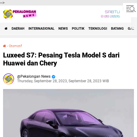
-->
SABTU
8 08 2026
DAERAH
INTERNASIONAL
NEWS
POLITIK
TEKNOLOGI
BATANG
GADG
›
Otomotif
Luxeed S7: Pesaing Tesla Model S dari Huawei dan Chery
Luxeed S7: Pesaing Tesla Model S dari
Huawei dan Chery
Pekalongan News
Thursday, September 28, 2023, September 28, 2023 WIB