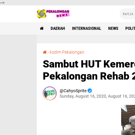
-->
DAERAH
INTERNASIONAL
NEWS
POLI
Sambut HUT Kemerdekaan RI Ke -75, Kodim Pekalongan Rehab 2 Rumah Tidak Layak Huni
›
kodim Pekalongan
Sambut HUT Kemerd
Pekalongan Rehab 
CahyoSprite
Sunday, August 16, 2020, August 16, 2