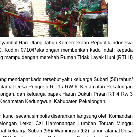
nyambut Hari Ulang Tahun Kemerdekaan Republik Indonesia
0, Kodim 0710/Pekalongan memberikan kado indah kepada
ng mampu dengan merehab Rumah Tidak Layak Huni (RTLH)
ng mendapat kado tersebut yaitu keluarga Subari (58) tahun/
 alamat Desa Pringrejo RT 1 / RW 6, Kecamatan Pekalongan
alongan, dan keluarga bapak Harun Dukuh Praan RT 4 Rw 3
 Kecamatan Kedungwuni Kabupaten Pekalongan.
 kunci secara simbolis diserahkan langsung oleh Komandan
alongan Letkol Czi Hamonangan Lumban Toruan Minggu
pat keluarga Subari (58)/ Warningsih (62) tahun alamat Desa