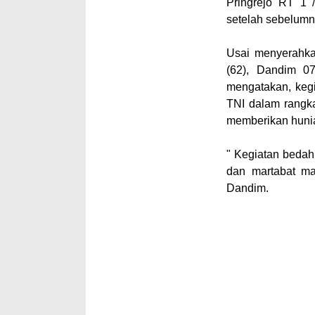
Pringrejo RT 1 
setelah sebelumny
Usai menyerahka
(62), Dandim 0
mengatakan, kegi
TNI dalam rangk
memberikan hunia
" Kegiatan beda
dan martabat ma
Dandim.