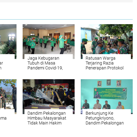
Jaga Kebugaran
Ratusan Warga
ar
Tubuh di Masa
Terjaring Razia
n
Pandemi Covid-19,
Penerapan Protokol
Persit Kodim
Kesehatan Yang
Pekalongan Rutin
diGelar Kodim
melaksanakan Senam
Pekalongan
Dandim Pekalongan
Berkunjung Ke
uma
Himbau Masyarakat
Petungkriyono,
Tidak Main Hakim
Dandim Pekalongan
ar
Sendiri
Sampaikan Program
gan
Kerja Dalam Ikut