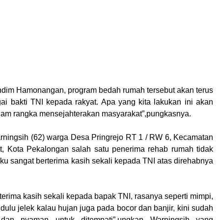
dim Hamonangan, program bedah rumah tersebut akan terus
gai bakti TNI kepada rakyat. Apa yang kita lakukan ini akan
dalam rangka mensejahterakan masyarakat”,pungkasnya.
rningsih (62) warga Desa Pringrejo RT 1 / RW 6, Kecamatan
t, Kota Pekalongan salah satu penerima rehab rumah tidak
ku sangat berterima kasih sekali kepada TNI atas direhabnya
terima kasih sekali kepada bapak TNI, rasanya seperti mimpi,
ulu jelek kalau hujan juga pada bocor dan banjir, kini sudah
dan nyaman untuk ditempati”,ungkap Warningsih yang