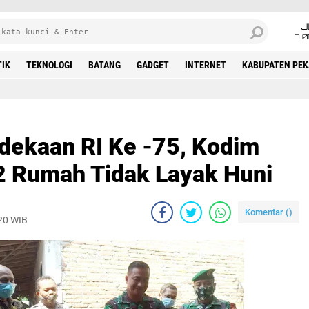
J
7 
TIK
TEKNOLOGI
BATANG
GADGET
INTERNET
KABUPATEN PE
ekaan RI Ke -75, Kodim
2 Rumah Tidak Layak Huni
Komentar (
)
020 WIB