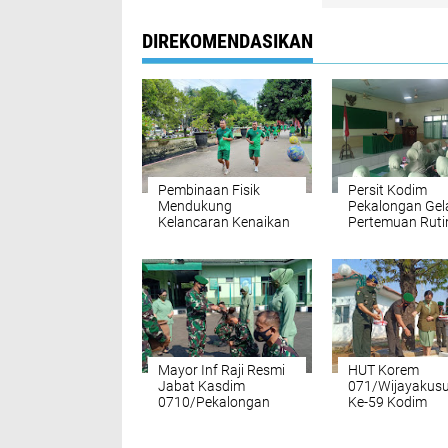
DIREKOMENDASIKAN
Pembinaan Fisik
Persit Kodim
Mendukung
Pekalongan Gel
Kelancaran Kenaikan
Pertemuan Ruti
Pangkat Prajurit
Mayor Inf Raji Resmi
HUT Korem
Jabat Kasdim
071/Wijayakus
0710/Pekalongan
Ke-59 Kodim
Pekalongan Gel
Ziarah Rombon