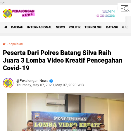
-->
SENIN
10 08 2026
DAERAH
INTERNASIONAL
NEWS
POLITIK
TEKNOLOGI
BATANG
GADG
›
Kepolisian
Peserta Dari Polres Batang Silva Raih Juara 3 Lomba Video Kreatif Pencegahan Covid-19
Peserta Dari Polres Batang Silva Raih
Juara 3 Lomba Video Kreatif Pencegahan
Covid-19
Pekalongan News
Thursday, May 07, 2020, May 07, 2020 WIB