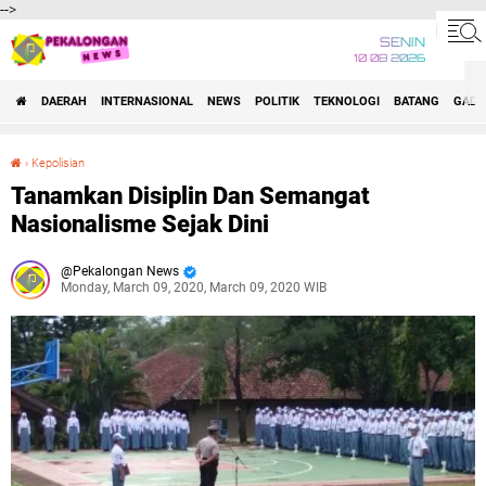
-->
SENIN
10 08 2026
DAERAH
INTERNASIONAL
NEWS
POLITIK
TEKNOLOGI
BATANG
GADG
›
Kepolisian
Tanamkan Disiplin Dan Semangat Nasionalisme Sejak Dini
Tanamkan Disiplin Dan Semangat
Nasionalisme Sejak Dini
Pekalongan News
Monday, March 09, 2020, March 09, 2020 WIB