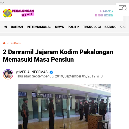
-->
KAMIS
6 08 2026
DAERAH
INTERNASIONAL
NEWS
POLITIK
TEKNOLOGI
BATANG
GADG
›
HanKam
2 Danramil Jajaram Kodim Pekalongan Memasuki Masa Pensiun
2 Danramil Jajaram Kodim Pekalongan
Memasuki Masa Pensiun
MEDIA INFORMASI
Thursday, September 05, 2019, September 05, 2019 WIB