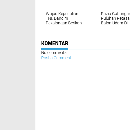
Wujud Kepedulian
Razia Gabungan
TNI, Dandim
Puluhan Petasa
Pekalongan Berikan
Balon Udara Di
Bantuan Kursi Roda
Buaran
Kepada Anggota
Yang Sakit Menahun
KOMENTAR
No comments:
Post a Comment