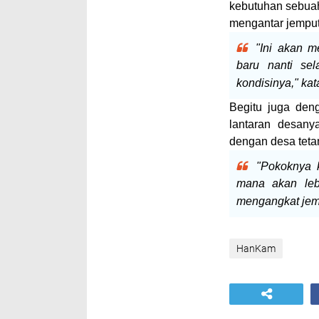
kebutuhan sebua
mengantar jemput
"Ini akan 
baru nanti se
kondisinya," kat
Begitu juga den
lantaran desany
dengan desa teta
"Pokoknya k
mana akan leb
mengangkat jem
HanKam