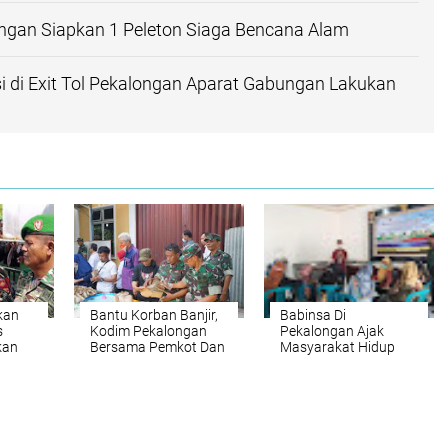
ngan Siapkan 1 Peleton Siaga Bencana Alam
si di Exit Tol Pekalongan Aparat Gabungan Lakukan
kan
Bantu Korban Banjir,
Babinsa Di
s
Kodim Pekalongan
Pekalongan Ajak
kan
Bersama Pemkot Dan
Masyarakat Hidup
Instansi Terkait
Sehat
Dirikan Dapur Umum
Terpadu