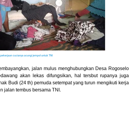
 pekerjaan cucianya acungi jempol untuk TNI
embayangkan, jalan mulus menghubungkan Desa Rogoselo
awang akan lekas difungsikan, hal tersbut rupanya juga
k Budi (24 th) pemuda setempat yang turun mengikuti kerja
n jalan tembus bersama TNI.