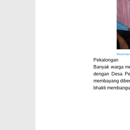
Winarti dan
Pekalongan
Banyak warga m
dengan Desa Ped
membayang dibena
bhakti membangu