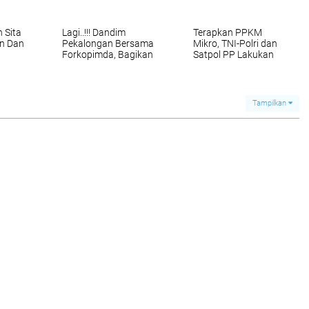
 Sita
Lagi..!!! Dandim
Terapkan PPKM
n Dan
Pekalongan Bersama
Mikro, TNI-Polri dan
Forkopimda, Bagikan
Satpol PP Lakukan
Logistik Kepada
Patroli Pendisiplinan
Warga Terdampak
Prokes
Banjir
Tampilkan