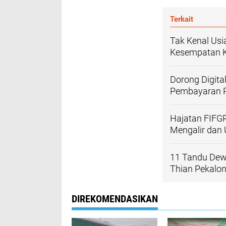
Terkait
Tak Kenal Usi
Kesempatan K
Dorong Digita
Pembayaran P
Hajatan FIFG
Mengalir dan
11 Tandu Dewa
Thian Pekalo
DIREKOMENDASIKAN