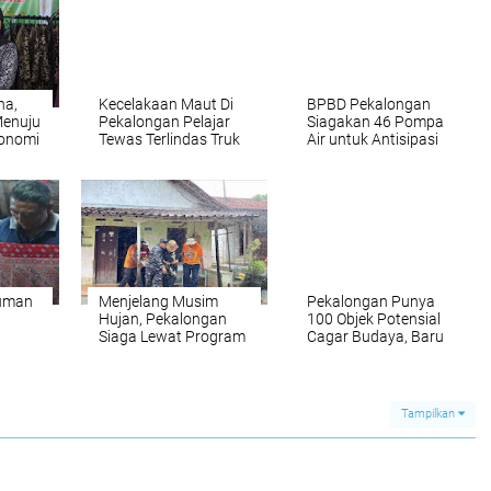
na,
Kecelakaan Maut Di
BPBD Pekalongan
Menuju
Pekalongan Pelajar
Siagakan 46 Pompa
konomi
Tewas Terlindas Truk
Air untuk Antisipasi
Viral, Warga Desak
Banjir Musim Hujan
Larangan Truk Sumbu
Tiga Ditegakkan Total
auman
Menjelang Musim
Pekalongan Punya
Hujan, Pekalongan
100 Objek Potensial
Siaga Lewat Program
Cagar Budaya, Baru
litas
Kelurahan Tangguh
19 yang Ditetapkan
Bencana
Resmi
Tampilkan