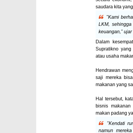
saudara kita yan
"Kami berha
LKM, sehingga
keuangan," ujar 
Dalam kesempat
Supratikno yang
atau usaha makana
Hendrawan menga
saji mereka bis
makanan yang s
Hal tersebut, k
bisnis makanan
makan padang yan
"Kendati r
namun mereka k