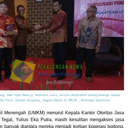
ang, Imam Teguh Raharjo, Moderator acara, Heriono menyerahkan kenang-kenangan kepada
Eka Putra. Didepan ketiganya, Anggota Komisi XI DPR RI , Hendrawan Supratikno
il Menengah (UMKM) menurut Kepala Kantor Otoritas Jasa
Tegal, Yulius Eka Putra, masih kesulitan mengakses jasa
n banyak diantara mereka menjadi korban koperasi bodong,