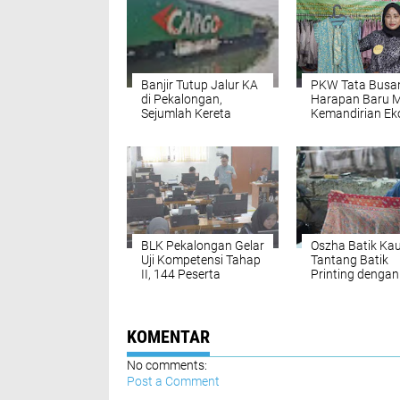
Banjir Tutup Jalur KA
PKW Tata Busa
di Pekalongan,
Harapan Baru 
Sejumlah Kereta
Kemandirian E
Dialihkan dan
Generasi Muda
Dibatalkan
BLK Pekalongan Gelar
Oszha Batik K
Uji Kompetensi Tahap
Tantang Batik
II, 144 Peserta
Printing dengan
Tunjukkan
Inovasi dan Kua
Keterampilan
Asli Pekalongan
KOMENTAR
No comments:
Post a Comment