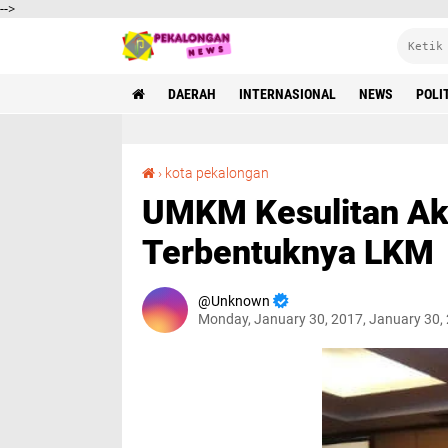
-->
DAERAH
INTERNASIONAL
NEWS
POLI
UMKM Kesulitan Akses Keuangan, OJK Dorong Terbentuknya LKM
›
kota pekalongan
UMKM Kesulitan Ak
Terbentuknya LKM
Unknown
Monday, January 30, 2017, January 30,