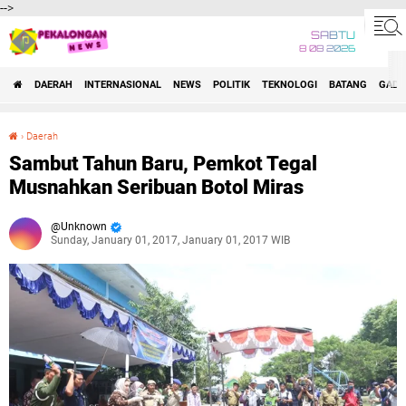
-->
SABTU
8 08 2026
DAERAH
INTERNASIONAL
NEWS
POLITIK
TEKNOLOGI
BATANG
GADG
›
Daerah
Sambut Tahun Baru, Pemkot Tegal Musnahkan Seribuan Botol Miras
Sambut Tahun Baru, Pemkot Tegal
Musnahkan Seribuan Botol Miras
Unknown
Sunday, January 01, 2017, January 01, 2017 WIB