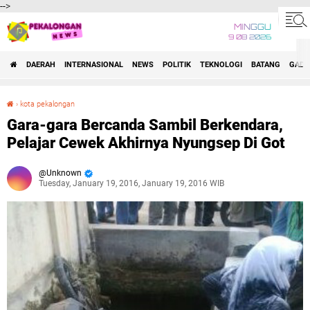
-->
MINGGU
9 08 2026
DAERAH
INTERNASIONAL
NEWS
POLITIK
TEKNOLOGI
BATANG
GADG
›
kota pekalongan
Gara-gara Bercanda Sambil Berkendara, Pelajar Cewek Akhirnya Nyungsep Di Got
Gara-gara Bercanda Sambil Berkendara,
Pelajar Cewek Akhirnya Nyungsep Di Got
Unknown
Tuesday, January 19, 2016, January 19, 2016 WIB