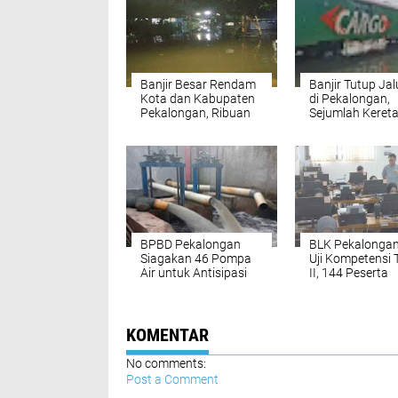
Banjir Besar Rendam
Banjir Tutup Jal
Kota dan Kabupaten
di Pekalongan,
Pekalongan, Ribuan
Sejumlah Keret
Rumah Tergenang
Dialihkan dan
Dibatalkan
BPBD Pekalongan
BLK Pekalongan
Siagakan 46 Pompa
Uji Kompetensi
Air untuk Antisipasi
II, 144 Peserta
Banjir Musim Hujan
Tunjukkan
Keterampilan
KOMENTAR
No comments:
Post a Comment