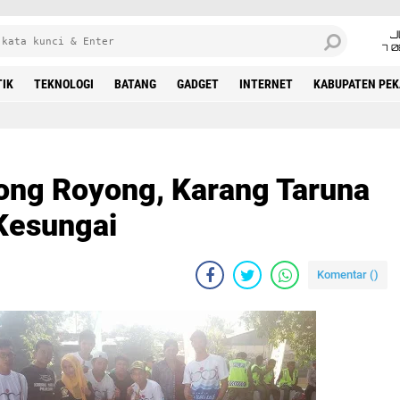
J
7 
TIK
TEKNOLOGI
BATANG
GADGET
INTERNET
KABUPATEN PE
tong Royong, Karang Taruna
 Kesungai
Komentar (
)