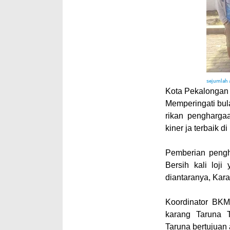
sejumlah 
Kota Pekalongan
Memperingati bul
rikan pengharga
kiner ja terbaik 
Pemberian pengh
Bersih kali loj
diantaranya, Kar
Koordinator BKM
karang Taruna 
Taruna bertujuan 