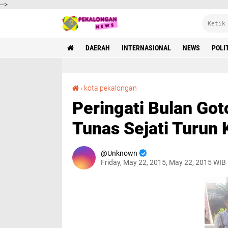
-->
DAERAH
INTERNASIONAL
NEWS
POLI
Peringati Bulan Gotong Royong, Karang Taruna Tunas Sejati Turun Kesungai
›
kota pekalongan
Peringati Bulan Go
Tunas Sejati Turun
Unknown
Friday, May 22, 2015, May 22, 2015 WIB