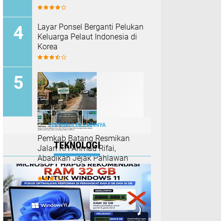
Layar Ponsel Berganti Pelukan
Keluarga Pelaut Indonesia di
Korea
TERPOPULER LAINNYA
Pemkab Batang Resmikan
TEKNOLOGI
Jalan KH Ahmad Rifai,
Abadikan Jejak Pahlawan
Nasional