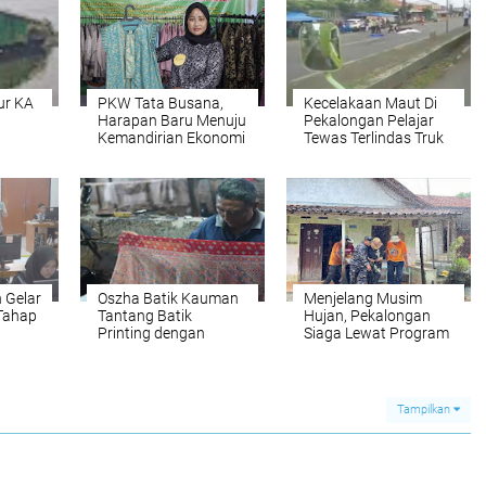
ur KA
PKW Tata Busana,
Kecelakaan Maut Di
Harapan Baru Menuju
Pekalongan Pelajar
a
Kemandirian Ekonomi
Tewas Terlindas Truk
Generasi Muda
Viral, Warga Desak
Larangan Truk Sumbu
Tiga Ditegakkan Total
 Gelar
Oszha Batik Kauman
Menjelang Musim
 Tahap
Tantang Batik
Hujan, Pekalongan
Printing dengan
Siaga Lewat Program
Inovasi dan Kualitas
Kelurahan Tangguh
Asli Pekalongan
Bencana
Tampilkan