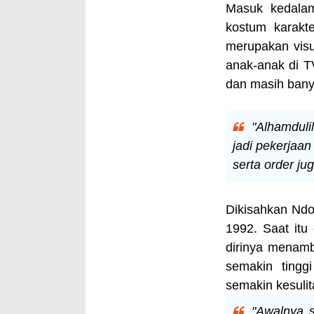
Masuk kedalam
kostum karakt
merupakan visua
anak-anak di TV
dan masih bany
"Alhamduli
jadi pekerjaa
serta order jug
Dikisahkan Ndow
1992. Saat itu 
dirinya menam
semakin tingg
semakin kesuli
"Awalnya 