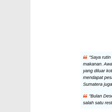
"Saya ruti
makanan. Awal
yang diluar k
mendapat pesan
Sumatera juga 
"Bulan Des
salah satu res