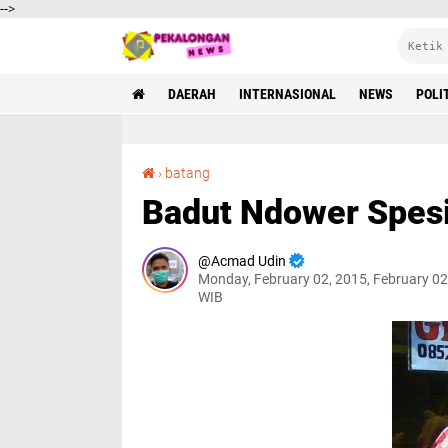
-->
DAERAH
INTERNASIONAL
NEWS
POLI
Badut Ndower Spesialis Kostum Karakter
›
batang
Badut Ndower Spesi
Acmad Udin
Monday, February 02, 2015, February 02
WIB