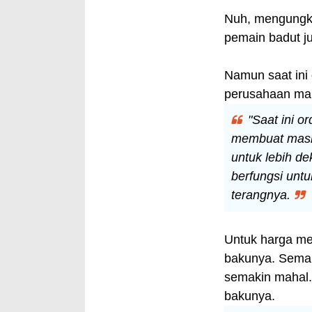
Nuh, mengungka
pemain badut j
Namun saat ini 
perusahaan mau
"Saat ini o
membuat mask
untuk lebih d
berfungsi untu
terangnya.
Untuk harga men
bakunya. Semak
semakin mahal.
bakunya.