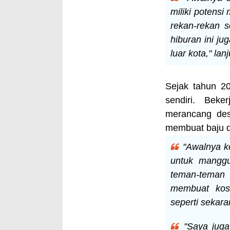
miliki potens
rekan-rekan s
hiburan ini ju
luar kota," lan
Sejak tahun 2
sendiri. Beke
merancang des
membuat baju d
"Awalnya k
untuk manggu
teman-teman 
membuat kost
seperti sekara
"Saya juga