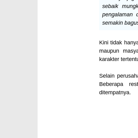
sebaik mung
pengalaman d
semakin bagus
Kini tidak han
maupun masya
karakter terten
Selain perusa
Beberapa res
ditempatnya.