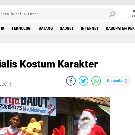
8 0
TIK
TEKNOLOGI
BATANG
GADGET
INTERNET
KABUPATEN PE
alis Kostum Karakter
Komentar (
)
, 2015