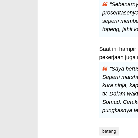
"Sebenarny
prosentasenya
seperti membe
topeng, jahit 
Saat ini hampir
pekerjaan jug
"Saya berus
Seperti marsha
kura ninja, ka
tv. Dalam wakt
Somad. Cetaka
pungkasnya t
batang