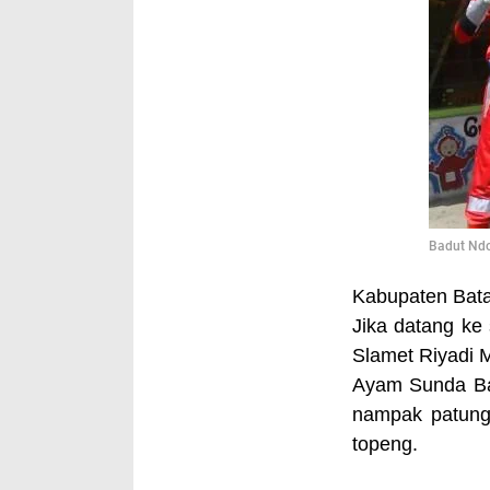
Badut Nd
Kabupaten Bat
Jika datang ke
Slamet Riyadi M
Ayam Sunda Bat
nampak patung
topeng.