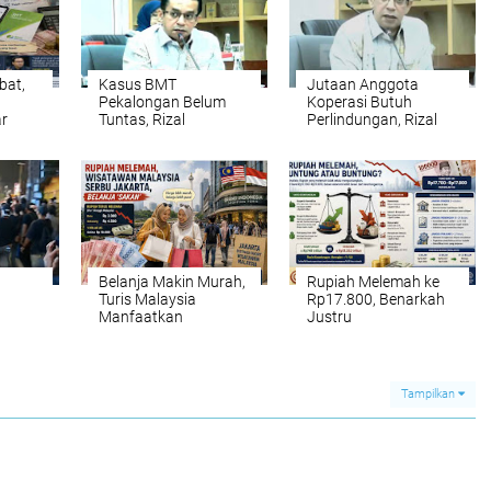
bat,
Kasus BMT
Jutaan Anggota
Pekalongan Belum
Koperasi Butuh
ar
Tuntas, Rizal
Perlindungan, Rizal
aknya
Bawazier Dorong
Bawazier
engah
Solusi untuk Nasabah
Perjuangkan LPS
Koperasi di RUU Baru
Belanja Makin Murah,
Rupiah Melemah ke
Turis Malaysia
Rp17.800, Benarkah
Manfaatkan
Justru
arakan
Pelemahan Rupiah di
Menguntungkan
Indonesia
Indonesia? Ini Analisis
rintah
Lengkapnya
Tampilkan