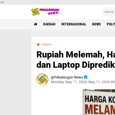
-->
DAERAH
INTERNASIONAL
NEWS
POLI
Rupiah Melemah, Harga Komponen Komputer dan Laptop Diprediksi Terus Naik
›
News
Rupiah Melemah, H
dan Laptop Dipredik
Pekalongan News
Monday, May 11, 2026, May 11, 2026 W