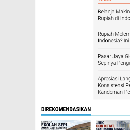
Belanja Maki
Rupiah di Ind
Rupiah Melem
Indonesia? In
Pasar Jaya Gl
Sepinya Peng
Apresiasi Lan
Konsistensi P
Kandeman-Pe
DIREKOMENDASIKAN