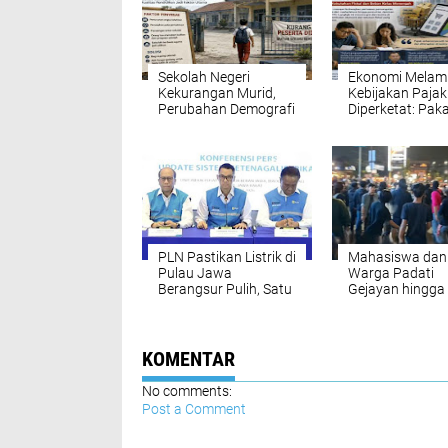
Sekolah Negeri
Ekonomi Melam
Kekurangan Murid,
Kebijakan Pajak
Perubahan Demografi
Diperketat: Pak
dan SPMB Jadi
Ingatkan Damp
Faktor Utama
bagi Kelas Men
PLN Pastikan Listrik di
Mahasiswa dan
Pulau Jawa
Warga Padati
Berangsur Pulih, Satu
Gejayan hingga
Pembangkit Sudah
Malam Hari, Su
Kembali Beroperasi
Kritik terhadap
Kebijakan Peme
KOMENTAR
No comments:
Post a Comment