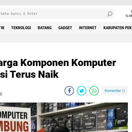
6 0
TIK
TEKNOLOGI
BATANG
GADGET
INTERNET
KABUPATEN PE
arga Komponen Komputer
si Terus Naik
Komentar (
)
IB