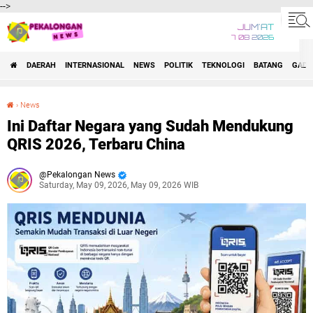
-->
JUM'AT
7 08 2026
DAERAH
INTERNASIONAL
NEWS
POLITIK
TEKNOLOGI
BATANG
GADG
›
News
Ini Daftar Negara yang Sudah Mendukung QRIS 2026, Terbaru China
Ini Daftar Negara yang Sudah Mendukung
QRIS 2026, Terbaru China
Pekalongan News
Saturday, May 09, 2026, May 09, 2026 WIB