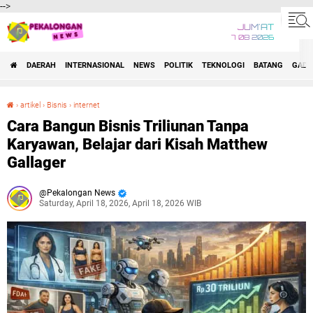
-->
JUM'AT
7 08 2026
DAERAH
INTERNASIONAL
NEWS
POLITIK
TEKNOLOGI
BATANG
GADG
›
artikel
›
Bisnis
›
internet
Cara Bangun Bisnis Triliunan Tanpa Karyawan, Belajar dari Kisah Matthew Gallager
Cara Bangun Bisnis Triliunan Tanpa
Karyawan, Belajar dari Kisah Matthew
Gallager
Pekalongan News
Saturday, April 18, 2026, April 18, 2026 WIB