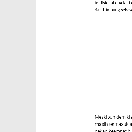
tradisional dua kal
dan Limpung sebesar
Meskipun demikia
masih termasuk a
pekan keempat bul