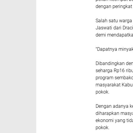
dengan peringkat
Salah satu warg
Jaswati dari Drac
demi mendapatkan
"Dapatnya minyak
Dibandingkan deng
seharga Rp16 ribu
program sembako 
masyarakat Kabu
pokok.
Dengan adanya ke
diharapkan masya
ekonomi yang tid
pokok.