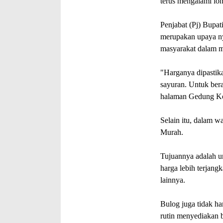
terus mengalami lon
Penjabat (Pj) Bupat
merupakan upaya n
masyarakat dalam 
"Harganya dipastika
sayuran. Untuk bera
halaman Gedung Ko
Selain itu, dalam w
Murah.
Tujuannya adalah 
harga lebih terjang
lainnya.
Bulog juga tidak ha
rutin menyediakan 