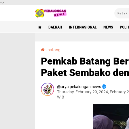
-->
DAERAH
INTERNASIONAL
NEWS
POLI
Pemkab Batang Bersama Bulog Salurkan 400 Paket Sembako dengan Harga Terjangkau
›
batang
Pemkab Batang Ber
Paket Sembako den
arya pekalongan news
Thursday, February 29, 2024, February 
WIB