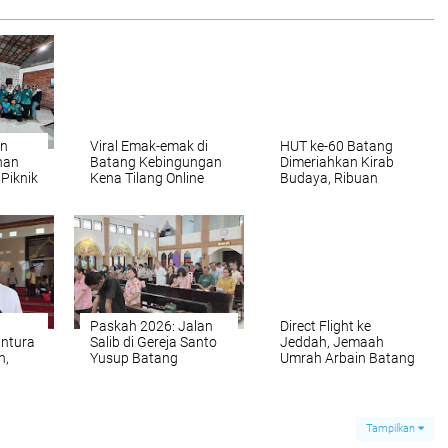
an
Viral Emak-emak di
HUT ke-60 Batang
han
Batang Kebingungan
Dimeriahkan Kirab
Piknik
Kena Tilang Online
Budaya, Ribuan
du
Padahal Tak Pernah
Peserta dan
Naik Motor
Gunungan Jadi Daya
Tarik
Paskah 2026: Jalan
Direct Flight ke
antura
Salib di Gereja Santo
Jeddah, Jemaah
n,
Yusup Batang
Umrah Arbain Batang
ngan
Hadirkan Adegan
Kafa Tour di Tengah
at
Lebih Hidup
Konflik Timteng
Tampilkan