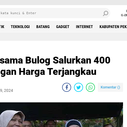
6 0
TIK
TEKNOLOGI
BATANG
GADGET
INTERNET
KABUPATEN PE
sama Bulog Salurkan 400
gan Harga Terjangkau
Komentar (
)
29, 2024