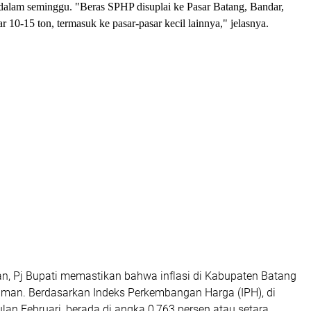
i dalam seminggu. "Beras SPHP disuplai ke Pasar Batang, Bandar,
 10-15 ton, termasuk ke pasar-pasar kecil lainnya," jelasnya.
n, Pj Bupati memastikan bahwa inflasi di Kabupaten Batang
man. Berdasarkan Indeks Perkembangan Harga (IPH), di
an Februari, berada di angka 0,763 persen atau setara