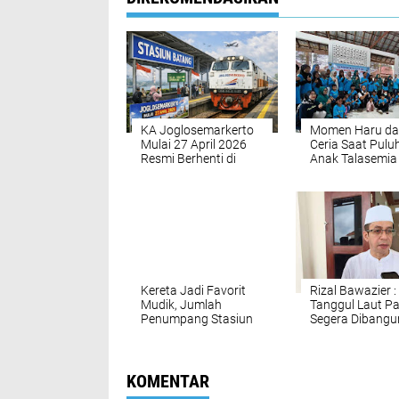
KA Joglosemarkerto
Momen Haru d
Mulai 27 April 2026
Ceria Saat Pulu
Resmi Berhenti di
Anak Talasemia 
Stasiun Batang
di Pantai Sigan
Batang
Kereta Jadi Favorit
Rizal Bawazier :
Mudik, Jumlah
Tanggul Laut P
Penumpang Stasiun
Segera Dibangu
Batang Terus Naik
Wilayah Pekalo
dan Batang Bar
Diprioritaskan
KOMENTAR