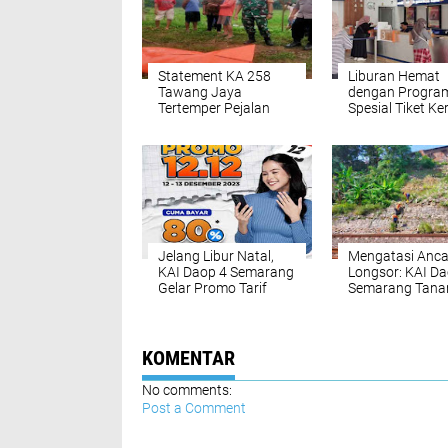
Statement KA 258
Liburan Hemat
Tawang Jaya
dengan Progra
Tertemper Pejalan
Spesial Tiket Ke
Kaki di Petak Jalan
Api di Daop 4
Batang-Ujungnegoro
Semarang
Jelang Libur Natal,
Mengatasi Anc
KAI Daop 4 Semarang
Longsor: KAI Da
Gelar Promo Tarif
Semarang Tan
Spesial
Rumput Akar W
di Jalur Kereta 
KOMENTAR
No comments:
Post a Comment