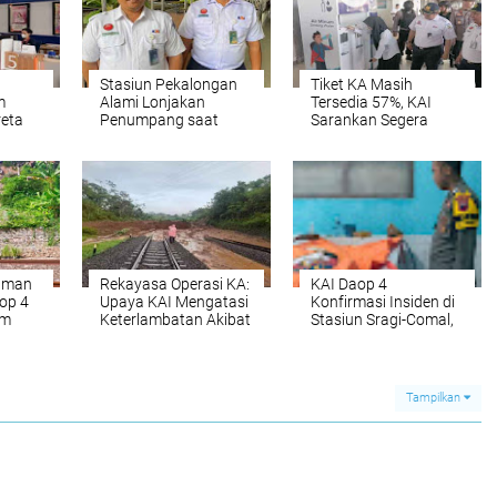
Stasiun Pekalongan
Tiket KA Masih
m
Alami Lonjakan
Tersedia 57%, KAI
reta
Penumpang saat
Sarankan Segera
Libur Nataru
Pesan untuk Liburan
Natal dan Tahun Baru
aman
Rekayasa Operasi KA:
KAI Daop 4
op 4
Upaya KAI Mengatasi
Konfirmasi Insiden di
am
Keterlambatan Akibat
Stasiun Sragi-Comal,
angi
Longsor
KAI Mengimbau
Api
Masyarakat Agar
Hindari Kegiatan di
Rel Kereta
Tampilkan