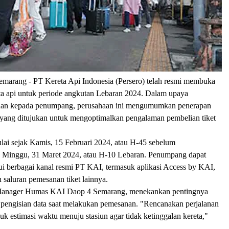
emarang -
PT Kereta Api Indonesia (Persero) telah resmi membuka
eta api untuk periode angkutan Lebaran 2024. Dalam upaya
nan kepada penumpang, perusahaan ini mengumumkan penerapan
u yang ditujukan untuk mengoptimalkan pengalaman pembelian tiket
ulai sejak Kamis, 15 Februari 2024, atau H-45 sebelum
 Minggu, 31 Maret 2024, atau H-10 Lebaran. Penumpang dapat
ui berbagai kanal resmi PT KAI, termasuk aplikasi Access by KAI,
n saluran pemesanan tiket lainnya.
anager Humas KAI Daop 4 Semarang, menekankan pentingnya
m pengisian data saat melakukan pemesanan. "Rencanakan perjalanan
uk estimasi waktu menuju stasiun agar tidak ketinggalan kereta,"