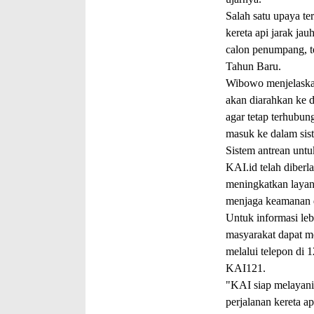
Salah satu upaya te
kereta api jarak ja
calon penumpang, t
Tahun Baru.
Wibowo menjelaskan
akan diarahkan ke d
agar tetap terhubun
masuk ke dalam sist
Sistem antrean unt
KAI.id telah diber
meningkatkan layan
menjaga keamanan da
Untuk informasi leb
masyarakat dapat m
melalui telepon di 
KAI121.
"KAI siap melayani
perjalanan kereta a