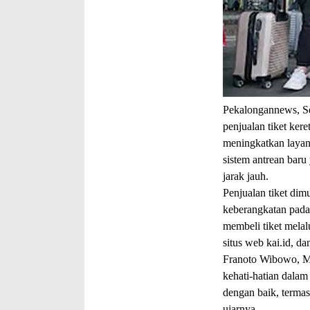
Pekalongannews, S
penjualan tiket ker
meningkatkan laya
sistem antrean bar
jarak jauh.
Penjualan tiket dim
keberangkatan pada
membeli tiket melal
situs web kai.id, da
Franoto Wibowo, M
kehati-hatian dala
dengan baik, termas
ujarnya.