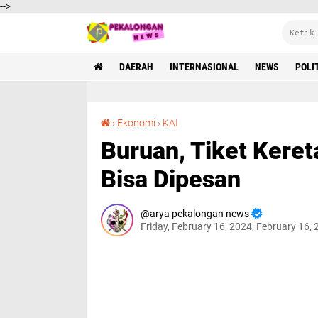
-->
DAERAH
INTERNASIONAL
NEWS
POLI
Buruan, Tiket Kereta untuk Lebaran 2024 Sudah Bisa Dipesan
›
Ekonomi
›
KAI
Buruan, Tiket Kere
Bisa Dipesan
arya pekalongan news
Friday, February 16, 2024, February 16,