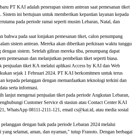
rbaru PT KAI adalah penerapan sistem antrean saat pemesanan tiket
uh. Sistem ini bertujuan untuk memberikan kepastian layanan kepada
erutama pada periode ramai seperti musim Lebaran, Natal, dan
 bahwa pada saat lonjakan pemesanan tiket, calon penumpang
alam sistem antrean. Mereka akan diberikan perkiraan waktu tunggu
g dengan sistem. Setelah giliran mereka tiba, penumpang dapat
em pemesanan dan melanjutkan pembelian tiket seperti biasa.
uk penjualan tiket KA melalui aplikasi Access by KAI dan Web
lakukan sejak 1 Februari 2024. PT KAI berkomitmen untuk terus
an kepada pelanggan dengan memanfaatkan teknologi terkini dan
ta serta informasi.
ih lanjut mengenai penjualan tiket pada periode Angkutan Lebaran,
enghubungi Customer Service di stasiun atau Contact Center KAI
121, WhatsApp 08111-2111-121, email cs@kai.id, atau media sosial
 pelanggan dengan baik pada periode Lebaran 2024 melalui
pi yang selamat, aman, dan nyaman," tutup Franoto. Dengan berbagai