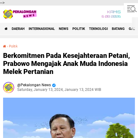
-->
KAMIS
6 08 2026
DAERAH
INTERNASIONAL
NEWS
POLITIK
TEKNOLOGI
BATANG
GADG
›
Politik
Berkomitmen Pada Kesejahteraan Petani, Prabowo Mengajak Anak Muda Indonesia Melek Pertanian
Berkomitmen Pada Kesejahteraan Petani,
Prabowo Mengajak Anak Muda Indonesia
Melek Pertanian
Pekalongan News
Saturday, January 13, 2024, January 13, 2024 WIB