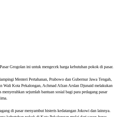
asar Grogolan ini untuk mengecek harga kebutuhan pokok di pasar.
dampingi Menteri Pertahanan, Prabowo dan Gubernur Jawa Tengah,
an Wali Kota Pekalongan, Achmad Afzan Arslan Djunaid melakukan
s menyerahkan sejumlah bantuan sosial bagi para pedagang pasar
lima.
agang di pasar menyambut histeris kedatangan Jokowi dan lainnya.
rga kebutuhan pokok di Kota Pekalongan mulai dari sayur, beras,