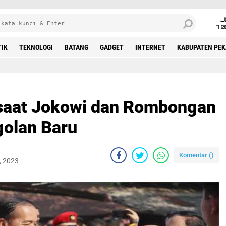
J
7 
TIK
TEKNOLOGI
BATANG
GADGET
INTERNET
KABUPATEN PE
saat Jokowi dan Rombongan
golan Baru
Komentar (
)
, 2023