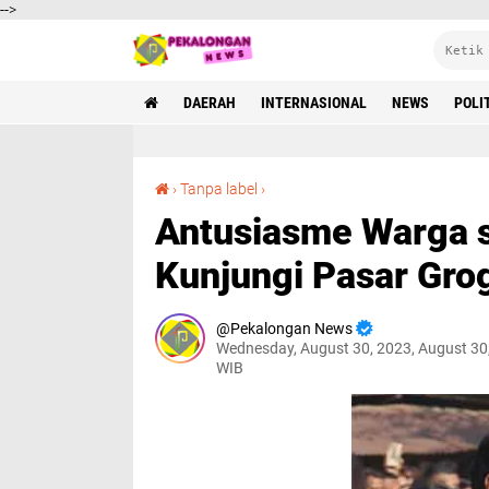
-->
DAERAH
INTERNASIONAL
NEWS
POLI
Antusiasme Warga saat Jokowi dan Rombongan Kunjungi Pasar Grogolan Baru
›
Tanpa label
›
Antusiasme Warga 
Kunjungi Pasar Gro
Pekalongan News
Wednesday, August 30, 2023, August 30
WIB