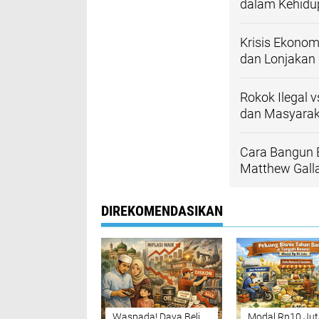
dalam Kehidu
Krisis Ekonom
dan Lonjakan
Rokok Ilegal 
dan Masyarak
Cara Bangun B
Matthew Gall
DIREKOMENDASIKAN
Waspada! Daya Beli
Modal Rp10 Juta