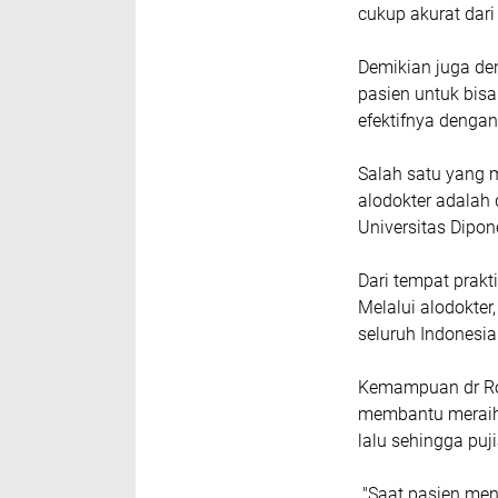
cukup akurat dari
Demikian juga de
pasien untuk bisa
efektifnya dengan
Salah satu yang 
alodokter adalah
Universitas Dipo
Dari tempat prakt
Melalui alodokter
seluruh Indonesia
Kemampuan dr Ro
membantu meraih 
lalu sehingga puj
"Saat pasien men