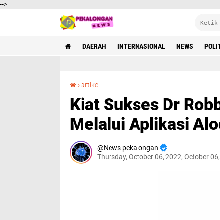
-->
DAERAH
INTERNASIONAL
NEWS
POLI
Kiat Sukses Dr Robby Raih Kepercayaan Pasien Melalui Aplikasi Alodokter
›
artikel
Kiat Sukses Dr Rob
Melalui Aplikasi Al
News pekalongan
Thursday, October 06, 2022, October 06