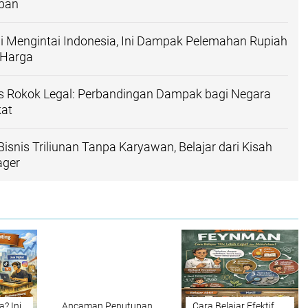
pan
i Mengintai Indonesia, Ini Dampak Pelemahan Rupiah
 Harga
vs Rokok Legal: Perbandingan Dampak bagi Negara
at
isnis Triliunan Tanpa Karyawan, Belajar dari Kisah
ager
? Ini
Ancaman Penutupan
Cara Belajar Efektif