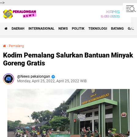
-->
KAMIS
6 08 2026
DAERAH
INTERNASIONAL
NEWS
POLITIK
TEKNOLOGI
BATANG
GADG
›
Pemalang
Kodim Pemalang Salurkan Bantuan Minyak Goreng Gratis
Kodim Pemalang Salurkan Bantuan Minyak
Goreng Gratis
News pekalongan
Monday, April 25, 2022, April 25, 2022 WIB