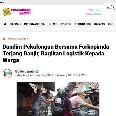
-->
MINGGU
9 08 2026
DAERAH
INTERNASIONAL
NEWS
POLITIK
TEKNOLOGI
BATANG
GADG
›
kota pekalongan
Dandim Pekalongan Bersama Forkopimda Terjang Banjir, Bagikan Logistik Kepada Warga
Dandim Pekalongan Bersama Forkopimda
Terjang Banjir, Bagikan Logistik Kepada
Warga
CahyoSprite
Saturday, February 06, 2021, February 06, 2021 WIB