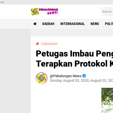
-->
DAERAH
INTERNASIONAL
NEWS
POLI
Petugas Imbau Pengunjung Pantai Celong Agar Terapkan Protokol Kesehatan
›
Kepolisian
Petugas Imbau Peng
Terapkan Protokol 
Pekalongan News
Sunday, August 02, 2020, August 02, 2