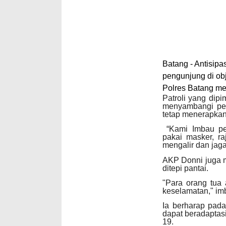
Batang - Antisipa
pengunjung di obj
Polres Batang mel
Patroli yang dip
menyambangi pe
tetap menerapkan
“Kami Imbau pen
pakai masker, r
mengalir dan jaga
AKP Donni juga m
ditepi pantai.
"Para orang tua
keselamatan," im
Ia berharap pad
dapat beradapta
19.