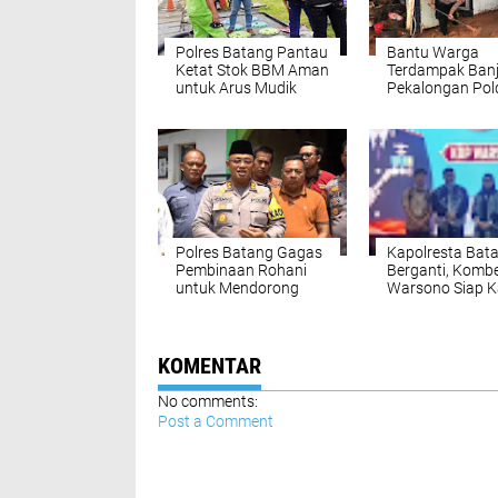
Polres Batang Pantau
Bantu Warga
Ketat Stok BBM Aman
Terdampak Banji
untuk Arus Mudik
Pekalongan Pol
Lebaran 2024
Jateng terjunka
Personel Ditsa
Polres Batang Gagas
Kapolresta Bat
Pembinaan Rohani
Berganti, Kombe
untuk Mendorong
Warsono Siap 
Perubahan Positif
Stabilitas Kea
pada 8 Anak Diversi
dan Investasi D
KOMENTAR
No comments:
Post a Comment