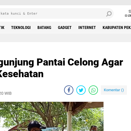
8 0
TIK
TEKNOLOGI
BATANG
GADGET
INTERNET
KABUPATEN PE
unjung Pantai Celong Agar
Kesehatan
Komentar (
)
020 WIB