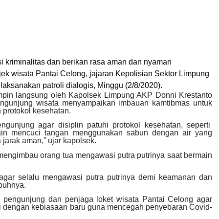
si kriminalitas dan berikan rasa aman dan nyaman
ek wisata Pantai Celong, jajaran Kepolisian Sektor Limpung
aksanakan patroli dialogis, Minggu (2/8/2020).
impin langsung oleh Kapolsek Limpung AKP Donni Krestanto
ngunjung wisata menyampaikan imbauan kamtibmas untuk
 protokol kesehatan.
gunjung agar disiplin patuhi protokol kesehatan, seperti
ajin mencuci tangan menggunakan sabun dengan air yang
 jarak aman,” ujar kapolsek.
engimbau orang tua mengawasi putra putrinya saat bermain
 agar selalu mengawasi putra putrinya demi keamanan dan
buhnya.
a pengunjung dan penjaga loket wisata Pantai Celong agar
si dengan kebiasaan baru guna mencegah penyebaran Covid-