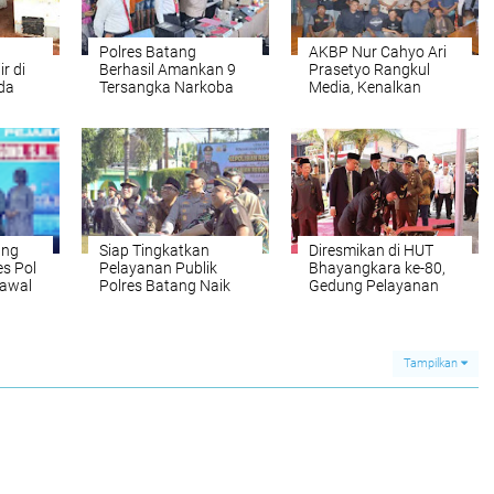
Polres Batang
AKBP Nur Cahyo Ari
r di
Berhasil Amankan 9
Prasetyo Rangkul
da
Tersangka Narkoba
Media, Kenalkan
n
Prinsip Kerja
mapta
CEMERLANG
ang
Siap Tingkatkan
Diresmikan di HUT
s Pol
Pelayanan Publik
Bhayangkara ke-80,
Kawal
Polres Batang Naik
Gedung Pelayanan
manan
Tipe, Kini Menjadi
Tathya Daraka Jadi
aerah
Polresta Batang
Simbol Transformasi
Polres Batang Menuju
Polresta
Tampilkan