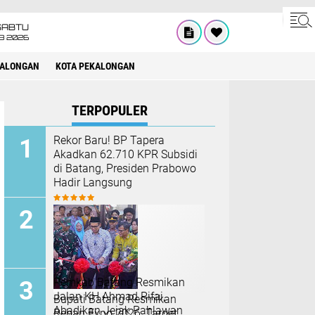
SABTU
8 2026
KALONGAN
KOTA PEKALONGAN
TERPOPULER
Rekor Baru! BP Tapera
Akadkan 62.710 KPR Subsidi
di Batang, Presiden Prabowo
Hadir Langsung
Pemkab Batang Resmikan
Jalan KH Ahmad Rifai,
Bupati Batang Resmikan
Abadikan Jejak Pahlawan
Reban Expo 2026, Target