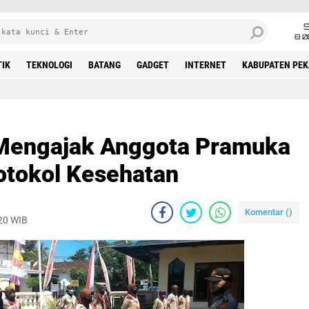
8 0
TIK
TEKNOLOGI
BATANG
GADGET
INTERNET
KABUPATEN PE
Mengajak Anggota Pramuka
otokol Kesehatan
Komentar (
)
020 WIB