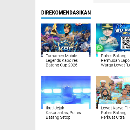
DIREKOMENDASIKAN
Turnamen Mobile
Polres Batang
Legends Kapolres
Permudah Lapo
Batang Cup 2026
Warga Lewat “L
Jadi Wadah Talenta
Bu Ketua”, Bisa
Muda Esports
Langsung
Ikuti Jejak
Lewat Karya Fil
Kakorlantas, Polres
Polres Batang
Batang Setop
Perkuat Citra
Penggunaan Strobo
Humanis dan M
dan Sirene Patwal
Polri