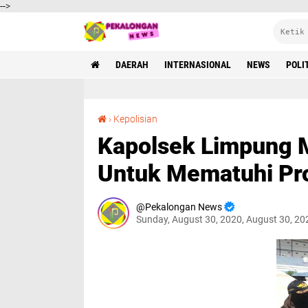
-->
DAERAH
INTERNASIONAL
NEWS
POLI
Kapolsek Limpung Mengajak Anggota Pramuka Untuk Mematuhi Protokol Kesehatan
›
Kepolisian
Kapolsek Limpung 
Untuk Mematuhi Pr
Pekalongan News
Sunday, August 30, 2020, August 30, 2