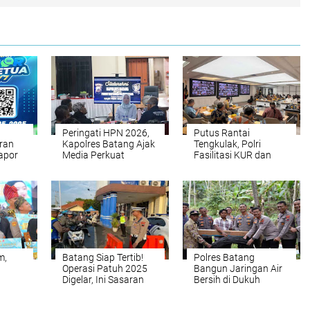
Peringati HPN 2026,
Putus Rantai
ran
Kapolres Batang Ajak
Tengkulak, Polri
apor
Media Perkuat
Fasilitasi KUR dan
 Chat
Kolaborasi
Serapan Bulog untuk
Petani Jagung
m,
Batang Siap Tertib!
Polres Batang
Operasi Patuh 2025
Bangun Jaringan Air
Digelar, Ini Sasaran
Bersih di Dukuh
odern
dan Imbauannya
Durensari Sambut
HUT Bhayangkara ke-