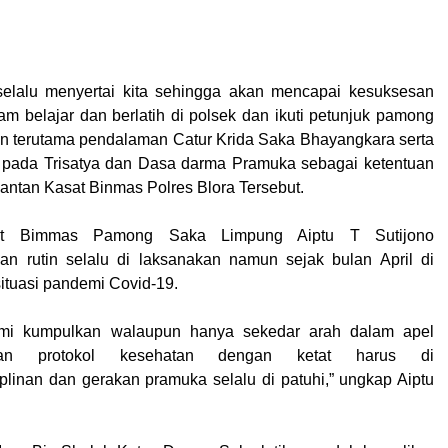
selalu menyertai kita sehingga akan mencapai kesuksesan
alam belajar dan berlatih di polsek dan ikuti petunjuk pamong
an terutama pendalaman Catur Krida Saka Bhayangkara serta
 pada Trisatya dan Dasa darma Pramuka sebagai ketentuan
mantan Kasat Binmas Polres Blora Tersebut.
it Bimmas Pamong Saka Limpung Aiptu T Sutijono
an rutin selalu di laksanakan namun sejak bulan April di
situasi pandemi Covid-19.
kami kumpulkan walaupun hanya sekedar arah dalam apel
an protokol kesehatan dengan ketat harus di
iplinan dan gerakan pramuka selalu di patuhi,” ungkap Aiptu