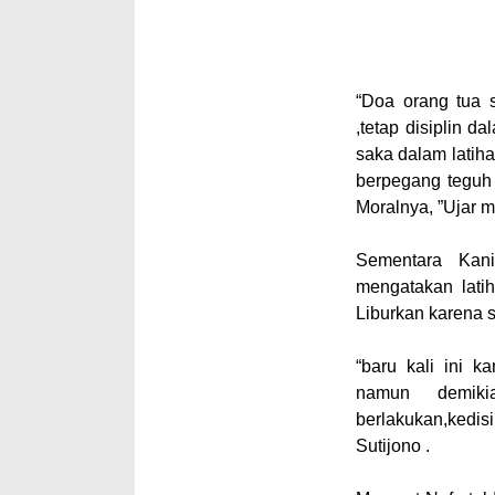
“Doa orang tua 
,tetap disiplin d
saka dalam latih
berpegang teguh
Moralnya, ”Ujar 
Sementara Kan
mengatakan latih
Liburkan karena 
“baru kali ini 
namun demiki
berlakukan,kedis
Sutijono .