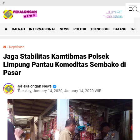
-->
JUM'AT
7 08 2026
DAERAH
INTERNASIONAL
NEWS
POLITIK
TEKNOLOGI
BATANG
GADG
›
Kepolisian
Jaga Stabilitas Kamtibmas Polsek Limpung Pantau Komoditas Sembako di Pasar
Jaga Stabilitas Kamtibmas Polsek
Limpung Pantau Komoditas Sembako di
Pasar
Pekalongan News
Tuesday, January 14, 2020, January 14, 2020 WIB