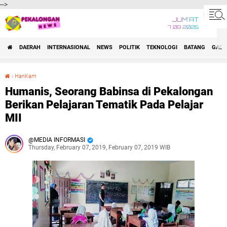
-->
JUM'AT
7 08 2026
DAERAH
INTERNASIONAL
NEWS
POLITIK
TEKNOLOGI
BATANG
GADG
›
HanKam
Humanis, Seorang Babinsa di Pekalongan Berikan Pelajaran Tematik Pada Pelajar MII
Humanis, Seorang Babinsa di Pekalongan
Berikan Pelajaran Tematik Pada Pelajar
MII
MEDIA INFORMASI
Thursday, February 07, 2019, February 07, 2019 WIB