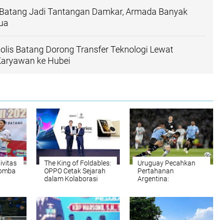
 Batang Jadi Tantangan Damkar, Armada Banyak
ua
olis Batang Dorong Transfer Teknologi Lewat
Karyawan ke Hubei
ivitas
The King of Foldables:
Uruguay Pecahkan
Lomba
OPPO Cetak Sejarah
Pertahanan
dalam Kolaborasi
Argentina:
ntuk
dengan UEFA
Kemenangan 2-0 di
Tanah Tuan Rumah