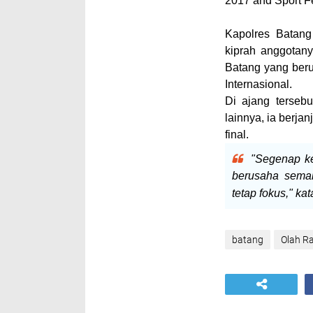
2017 and Sport Fe
Kapolres Batan
kiprah anggotanya
Batang yang ber
Internasional.
Di ajang tersebu
lainnya, ia berja
final.
"Segenap ke
berusaha semak
tetap fokus," ka
batang
Olah R