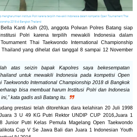
iap mengharumkan institusi Polri karena terpilih mewakili Indonesia dalam kompetisi Open Tournament Thai
ionship 2018 di Bangkok Thailand
Bella Kanti Asih (20), anggota Polwan Polres Batang siap
stitusi Polri karena terpilih mewakili Indonesia dalam
Tournament Thai Taekwondo International Championship
 Thailand yang dihelat dari tanggal 8 sampai 12 November
illah atas seizin bapak Kapolres saya bekesempatan
hailand untuk mewakili Indonesia pada kompetisi Open
i Taekwondo International Championship 2018 di Bangkok
erharap bisa membuat harum Institusi Polri dan Indonesia
ini," kata gadis asli Batang itu.
ang prestasi telah ditorehkan dara kelahiran 20 Juli 1998
a Juara 3 U 49 KG Putri Rektor UNDIP CUP 2016,Juara 1
48 Junior Putri Kelas Pemula Magelang Open Taekwondo
likota Cup V Se Jawa Bali dan Juara 1 Indonesian Youth