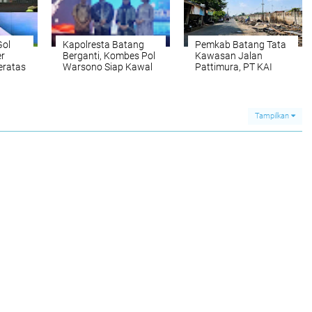
Gol
Kapolresta Batang
Pemkab Batang Tata
er
Berganti, Kombes Pol
Kawasan Jalan
eratas
Warsono Siap Kawal
Pattimura, PT KAI
Stabilitas Keamanan
Pastikan Relokasi 73
dan Investasi Daerah
Lapak Berjalan
Kondusif
Tampilkan