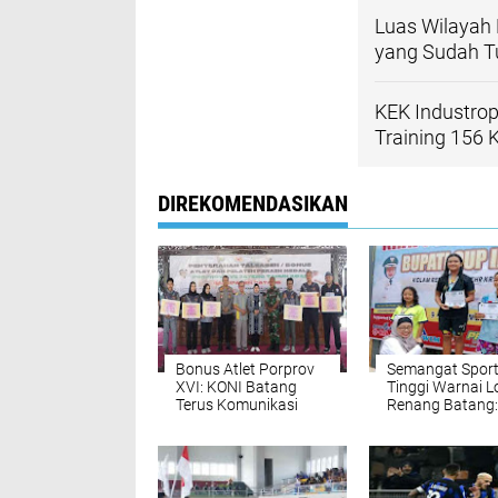
Luas Wilayah
yang Sudah T
KEK Industrop
Training 156 
DIREKOMENDASIKAN
Bonus Atlet Porprov
Semangat Sport
XVI: KONI Batang
Tinggi Warnai 
Terus Komunikasi
Renang Batang:
dengan DPRD untuk
Harapan Baru u
Anggaran 2024
Pengembangan
Olahraga