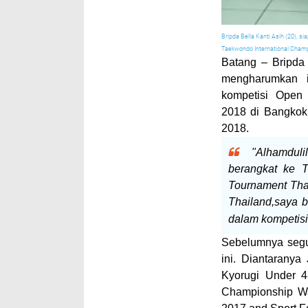
Bripda Bella Kanti Asih (20), s
Taekwondo International Champ
Batang
– Bripda 
mengharumkan in
kompetisi Open 
2018 di Bangkok
2018.
"Alhamdul
berangkat ke T
Tournament Tha
Thailand,saya b
dalam kompetisi 
Sebelumnya segud
ini. Diantarany
Kyorugi Under 
Championship Wa