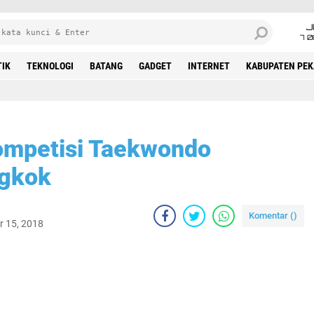
J
7 
TIK
TEKNOLOGI
BATANG
GADGET
INTERNET
KABUPATEN PE
Kompetisi Taekwondo
ngkok
Komentar (
)
r 15, 2018