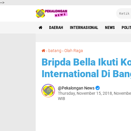
-->
DAERAH
INTERNASIONAL
NEWS
POLI
Bripda Bella Ikuti Kompetisi Taekwondo International Di Bangkok
›
batang
›
Olah Raga
Bripda Bella Ikuti 
International Di Ba
Pekalongan News
Thursday, November 15, 2018, Novembe
WIB