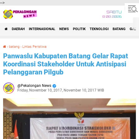
-->
SABTU
8 08 2026
DAERAH
INTERNASIONAL
NEWS
POLITIK
TEKNOLOGI
BATANG
GADG
›
batang
›
Lintas Peristiwa
Panwaslu Kabupaten Batang Gelar Rapat Koordinasi Stakeholder Untuk Antisipasi Pelanggaran Pilgub
Panwaslu Kabupaten Batang Gelar Rapat
Koordinasi Stakeholder Untuk Antisipasi
Pelanggaran Pilgub
Pekalongan News
Friday, November 10, 2017, November 10, 2017 WIB