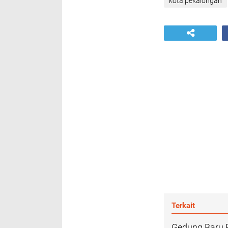
kota pekalongan
Terkait
Gedung Baru P