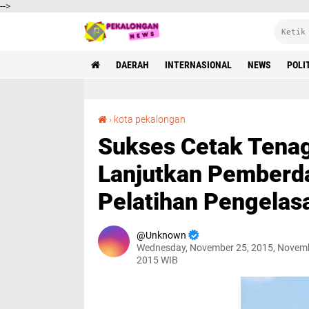
-->
DAERAH
INTERNASIONAL
NEWS
POLI
Sukses Cetak Tenaga Kerja Handal, FKKMP Lanjutkan Pemberdayaan Pemuda Melaui Pelatihan Pengelasan Kapal Baja
›
kota pekalongan
Sukses Cetak Tena
Lanjutkan Pemberd
Pelatihan Pengelas
Unknown
Wednesday, November 25, 2015, Novemb
2015 WIB