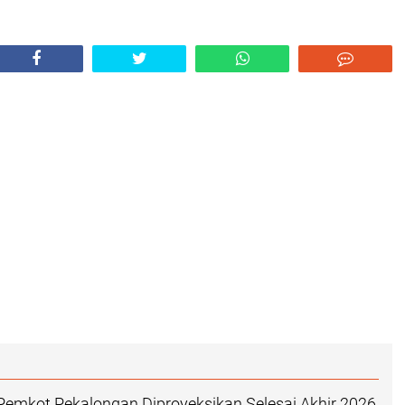
emkot Pekalongan Diproyeksikan Selesai Akhir 2026,