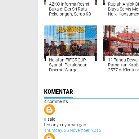
AZKO Informa Resmi
Rupiah Anjlok Bi
Buka di Eks Sri Ratu
Biaya Servis Mo
Pekalongan, Serap 90
Naik, Konsumen
Persen Tenaga Kerja
Bengkel Sama-
Lokal
Mengeluh
Hajatan FIFGROUP
11 Tandu Dewa
Syariah Pekalongan
Ramaikan Kirab
Diserbu Warga,
2577 di Klenten
Promo Mengalir dan
An Thian Pekal
UMKM Ikut Panen
KOMENTAR
4 comments:
a
said...
temanya nyaman gan
Thursday, 26 November, 2015