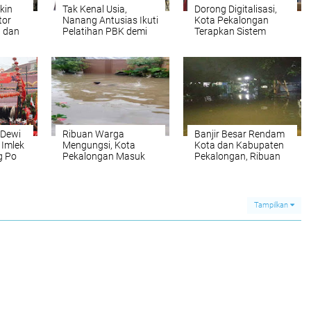
kin
Tak Kenal Usia,
Dorong Digitalisasi,
tor
Nanang Antusias Ikuti
Kota Pekalongan
 dan
Pelatihan PBK demi
Terapkan Sistem
Sama
Kesempatan Kerja
Pembayaran Parkir
Baru
Non Tunai Berbasis
QRIS
-Dewi
Ribuan Warga
Banjir Besar Rendam
 Imlek
Mengungsi, Kota
Kota dan Kabupaten
g Po
Pekalongan Masuk
Pekalongan, Ribuan
ongan
Status Tanggap
Rumah Tergenang
Darurat Banjir
Tampilkan