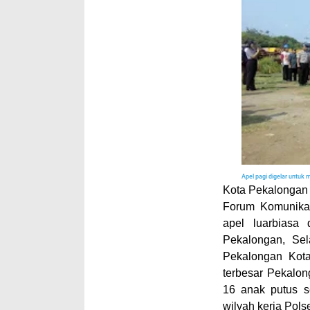
Apel pagi digelar untuk
Kota Pekalongan
Forum Komunika
apel luarbiasa
Pekalongan, Sel
Pekalongan Kot
terbesar Pekalo
16 anak putus s
wilyah kerja Pol