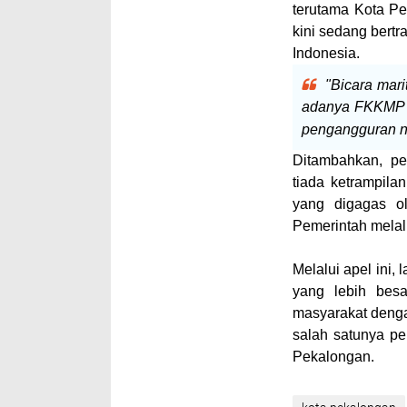
terutama Kota Pe
kini sedang bertr
Indonesia.
"Bicara mar
adanya FKKMP ya
pengangguran nas
Ditambahkan, pe
tiada ketrampil
yang digagas ol
Pemerintah melal
Melalui apel ini,
yang lebih besa
masyarakat denga
salah satunya p
Pekalongan.