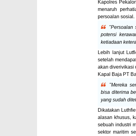
Kapolres Pekalo
menaruh perhati
persoalan sosial.
"Persoalan 
potensi kerawa
ketiadaan keter
Lebih lanjut Lut
setelah mendapat
akan diverivikasi 
Kapal Baja PT Ba
"Mereka se
bisa diterima b
yang sudah dite
Dikatakan Luthfi
alasan khusus, k
sebuah industri m
sektor maritim 