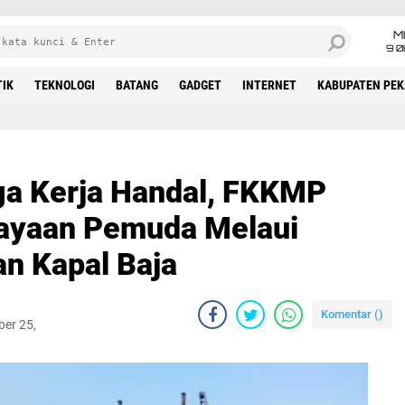
M
9 0
TIK
TEKNOLOGI
BATANG
GADGET
INTERNET
KABUPATEN PE
ga Kerja Handal, FKKMP
ayaan Pemuda Melaui
an Kapal Baja
Komentar (
)
er 25,