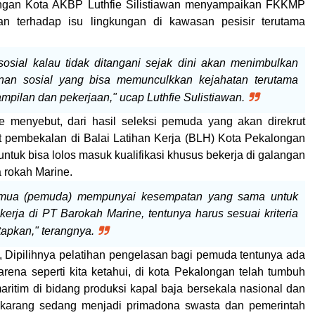
ngan Kota AKBP Luthfie Silistiawan menyampaikan FKKMP
an terhadap isu lingkungan di kawasan pesisir terutama
sosial kalau tidak ditangani sejak dini akan menimbulkan
nan sosial yang bisa memunculkkan kejahatan terutama
ampilan dan pekerjaan," ucap Luth
fie Sulistiawan.
fie menyebut, dari hasil seleksi pemuda yang akan direkrut
 pembekalan di Balai Latihan Kerja (BLH) Kota Pekalongan
untuk bisa lolos
masuk kualifikasi khusus bekerja di galangan
 rokah Marine.
mua (pemuda) mempunyai kesempatan yang sama untuk
ekerja di PT Barokah Marine, tentunya harus sesuai kriteria
tapkan," terangnya.
e, Dipilihnya pelatihan pengelasan bagi pemuda tentunya ada
arena seperti kita ketahui, di kota Pekalongan telah tumbuh
aritim di bidang produksi kapal baja bersekala nasional dan
sekarang sedang menjadi primadona swasta dan pemerintah