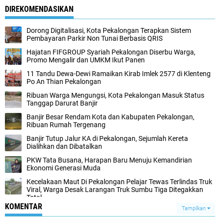
DIREKOMENDASIKAN
Dorong Digitalisasi, Kota Pekalongan Terapkan Sistem
Pembayaran Parkir Non Tunai Berbasis QRIS
Hajatan FIFGROUP Syariah Pekalongan Diserbu Warga,
Promo Mengalir dan UMKM Ikut Panen
11 Tandu Dewa-Dewi Ramaikan Kirab Imlek 2577 di Klenteng
Po An Thian Pekalongan
Ribuan Warga Mengungsi, Kota Pekalongan Masuk Status
Tanggap Darurat Banjir
Banjir Besar Rendam Kota dan Kabupaten Pekalongan,
Ribuan Rumah Tergenang
Banjir Tutup Jalur KA di Pekalongan, Sejumlah Kereta
Dialihkan dan Dibatalkan
PKW Tata Busana, Harapan Baru Menuju Kemandirian
Ekonomi Generasi Muda
Kecelakaan Maut Di Pekalongan Pelajar Tewas Terlindas Truk
Viral, Warga Desak Larangan Truk Sumbu Tiga Ditegakkan
Total
KOMENTAR
Tampilkan