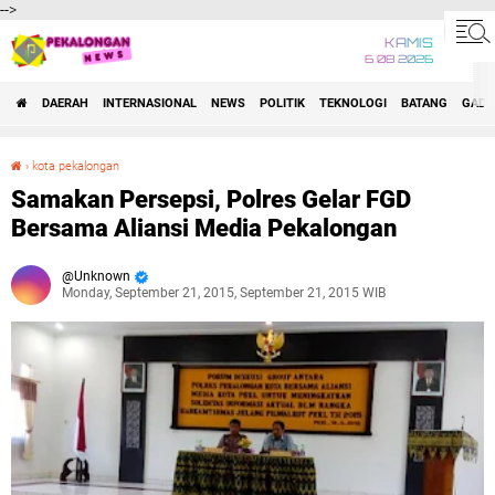
-->
KAMIS
6 08 2026
DAERAH
INTERNASIONAL
NEWS
POLITIK
TEKNOLOGI
BATANG
GADG
›
kota pekalongan
Samakan Persepsi, Polres Gelar FGD Bersama Aliansi Media Pekalongan
Samakan Persepsi, Polres Gelar FGD
Bersama Aliansi Media Pekalongan
Unknown
Monday, September 21, 2015, September 21, 2015 WIB