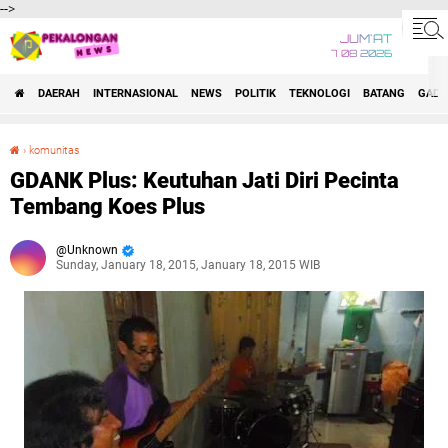
-->
JUM'AT
7 08 2026
DAERAH
INTERNASIONAL
NEWS
POLITIK
TEKNOLOGI
BATANG
GADG
›
komunitas
GDANK Plus: Keutuhan Jati Diri Pecinta Tembang Koes Plus
GDANK Plus: Keutuhan Jati Diri Pecinta
Tembang Koes Plus
Unknown
Sunday, January 18, 2015, January 18, 2015 WIB