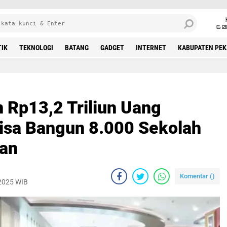
6 0
TIK
TEKNOLOGI
BATANG
GADGET
INTERNET
KABUPATEN PE
 Rp13,2 Triliun Uang
isa Bangun 8.000 Sekolah
yan
Komentar (
)
 2025 WIB