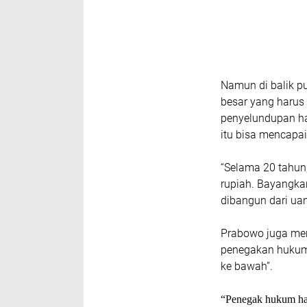
Namun di balik p
besar yang harus 
penyelundupan has
itu bisa mencapai
“Selama 20 tahun,
rupiah. Bayangka
dibangun dari uan
Prabowo juga me
penegakan hukum.
ke bawah”.
“Penegak hukum haru