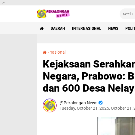
-->
DAERAH
INTERNASIONAL
NEWS
POLI
Kejaksaan Serahkan Rp13,2 Triliun Uang Negara, Prabowo: Bisa Bangun 8.000 Sekolah dan 600 Desa Nelayan
›
nasional
Kejaksaan Serahkan
Negara, Prabowo: B
dan 600 Desa Nela
Pekalongan News
Tuesday, October 21, 2025, October 21,