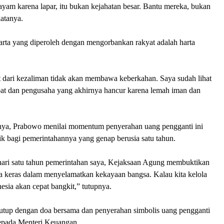
ayam karena lapar, itu bukan kejahatan besar. Bantu mereka, bukan
atanya.
rta yang diperoleh dengan mengorbankan rakyat adalah harta
t dari kezaliman tidak akan membawa keberkahan. Saya sudah lihat
abat dan pengusaha yang akhirnya hancur karena lemah iman dan
ya, Prabowo menilai momentum penyerahan uang pengganti ini
ik bagi pemerintahannya yang genap berusia satu tahun.
i hari satu tahun pemerintahan saya, Kejaksaan Agung membuktikan
ja keras dalam menyelamatkan kekayaan bangsa. Kalau kita kelola
esia akan cepat bangkit,” tutupnya.
utup dengan doa bersama dan penyerahan simbolis uang pengganti
epada Menteri Keuangan.