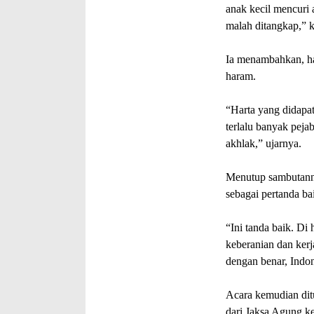
anak kecil mencuri 
malah ditangkap,” k
Ia menambahkan, ha
haram.
“Harta yang didapa
terlalu banyak pej
akhlak,” ujarnya.
Menutup sambutann
sebagai pertanda ba
“Ini tanda baik. D
keberanian dan ker
dengan benar, Indon
Acara kemudian dit
dari Jaksa Agung k