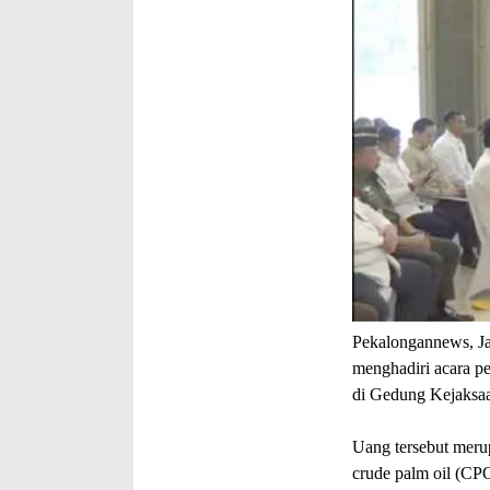
Pekalongannews, Ja
menghadiri acara pe
di Gedung Kejaksaa
Uang tersebut merup
crude palm oil (CPO