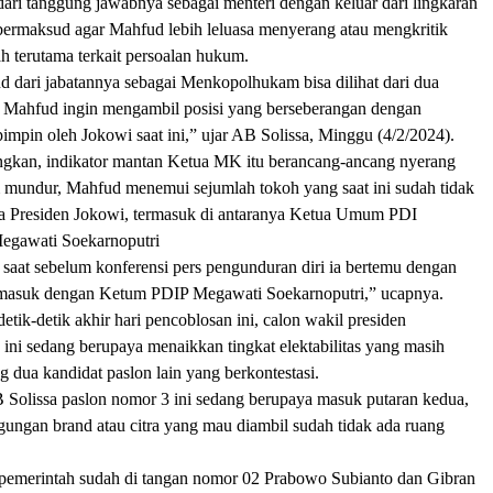
dari tanggung jawabnya sebagai menteri dengan keluar dari lingkaran
 bermaksud agar Mahfud lebih leluasa menyerang atau mengkritik
h terutama terkait persoalan hukum.
dari jabatannya sebagai Menkopolhukam bisa dilihat dari dua
a, Mahfud ingin mengambil posisi yang berseberangan dengan
impin oleh Jokowi saat ini,” ujar AB Solissa, Minggu (4/2/2024).
gkan, indikator mantan Ketua MK itu berancang-ancang nyerang
 mundur, Mahfud menemui sejumlah tokoh yang saat ini sudah tidak
da Presiden Jokowi, termasuk di antaranya Ketua Umum PDI
egawati Soekarnoputri
 saat sebelum konferensi pers pengunduran diri ia bertemu dengan
rmasuk dengan Ketum PDIP Megawati Soekarnoputri,” ucapnya.
etik-detik akhir hari pencoblosan ini, calon wakil presiden
ini sedang berupaya menaikkan tingkat elektabilitas yang masih
 dua kandidat paslon lain yang berkontestasi.
B Solissa paslon nomor 3 ini sedang berupaya masuk putaran kedua,
ungan brand atau citra yang mau diambil sudah tidak ada ruang
pemerintah sudah di tangan nomor 02 Prabowo Subianto dan Gibran