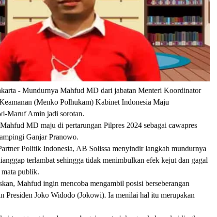
karta -
Mundurnya Mahfud MD dari jabatan Menteri Koordinator
 Keamanan (Menko Polhukam) Kabinet Indonesia Maju
i-Maruf Amin jadi sorotan.
n, Mahfud MD maju di pertarungan Pilpres 2024 sebagai cawapres
dampingi Ganjar Pranowo.
Partner Politik Indonesia, AB Solissa menyindir langkah mundurnya
nggap terlambat sehingga tidak menimbulkan efek kejut dan gagal
 mata publik.
skan, Mahfud ingin mencoba mengambil posisi berseberangan
n Presiden Joko Widodo (Jokowi). Ia menilai hal itu merupakan