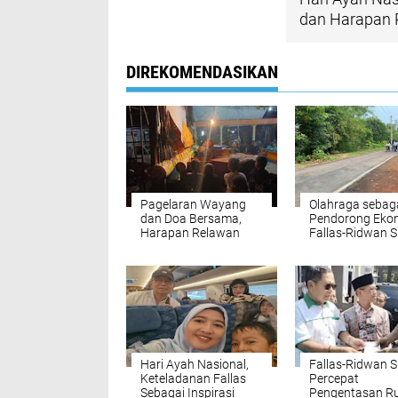
dan Harapan 
DIREKOMENDASIKAN
Pagelaran Wayang
Olahraga sebag
dan Doa Bersama,
Pendorong Eko
Harapan Relawan
Fallas-Ridwan S
Andika-Hendi di
Wujudkan Bata
Pemalang untuk
Lebih Maju dan
Pilgub Jateng Damai
Berprestasi
Hari Ayah Nasional,
Fallas-Ridwan S
Keteladanan Fallas
Percepat
Sebagai Inspirasi
Pengentasan 