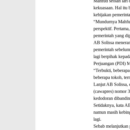
Mahfud seolah lari 
kekuasaan. Hal itu
kebijakan pemerinta
“Mundurnya Mahfud 
perspektif. Pertam
pemerintah yang dip
AB Solissa meneran
pemerintah sebelum
lagi berpihak kepa
Perjuangan (PDI) M
“Terbukti, beberapa
beberapa tokoh, te
Lanjut AB Solissa, d
(cawapres) nomor 3 
kedodoran dibanding
Setidaknya, kata A
namun masih kebing
lagi.
Sebab melanjutkan 