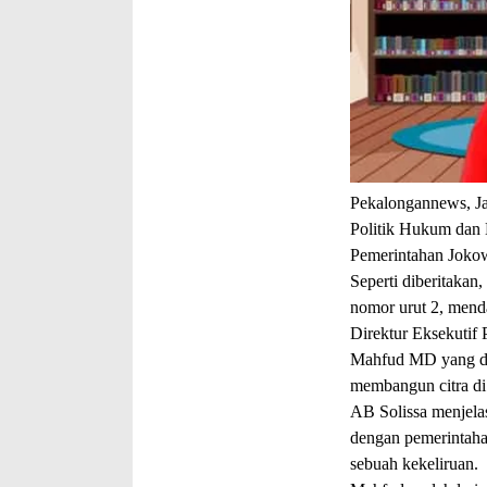
Pekalongannews, Ja
Politik Hukum dan
Pemerintahan Jokow
Seperti diberitaka
nomor urut 2, men
Direktur Eksekutif 
Mahfud MD yang dia
membangun citra di
AB Solissa menjela
dengan pemerintaha
sebuah kekeliruan.