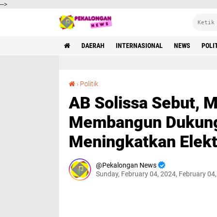
-->
DAERAH
INTERNASIONAL
NEWS
POLI
AB Solissa Sebut, Mahfud MD Kurang Efektif Membangun Dukungan Publik Dalam Meningkatkan Elektabilitasnya
›
Politik
AB Solissa Sebut, 
Membangun Dukung
Meningkatkan Elekt
Pekalongan News
Sunday, February 04, 2024, February 04