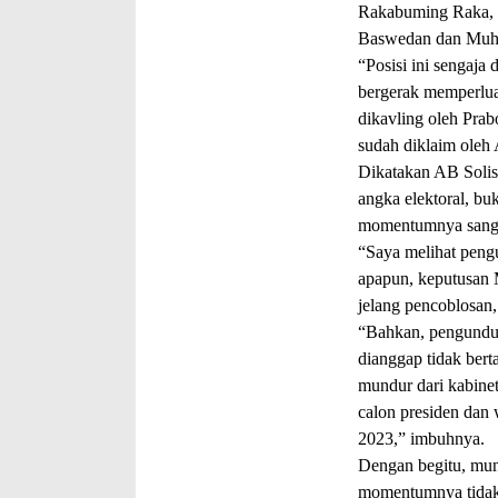
Rakabuming Raka, s
Baswedan dan Muha
“Posisi ini sengaja
bergerak memperluas
dikavling oleh Prab
sudah diklaim oleh
Dikatakan AB Solis
angka elektoral, buk
momentumnya sangat 
“Saya melihat pengu
apapun, keputusan 
jelang pencoblosan,
“Bahkan, pengundur
dianggap tidak ber
mundur dari kabine
calon presiden dan 
2023,” imbuhnya.
Dengan begitu, mun
momentumnya tidak 