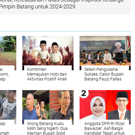
Pimpin Batang untuk 2024-2029
ai
Komitmen
Selain Pengusaha
nomi,
Memajukan Hobi dan
Sukses, Calon Bupati
iap
Aktivitas Positif Anak
Batang Fauzi Fallas
ng
Muda Batang, Fallas-
Dikenal Sosok
Ridwan Permudah
Dermawan di
Kegiatan Konser dan
Kalangan Wong
Olahraga E-Sport
Batang
iap
Wong Batang Kudu
Anggota DPR RI Rizal
Milih Seng Ngerti: Dua
Bawazier: Aaf-Balgis
Rumah
Mantan Bupati Solid
Kandidat Tepat untuk