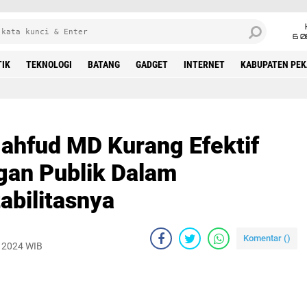
6 0
TIK
TEKNOLOGI
BATANG
GADGET
INTERNET
KABUPATEN PE
Mahfud MD Kurang Efektif
an Publik Dalam
abilitasnya
Komentar (
)
, 2024 WIB