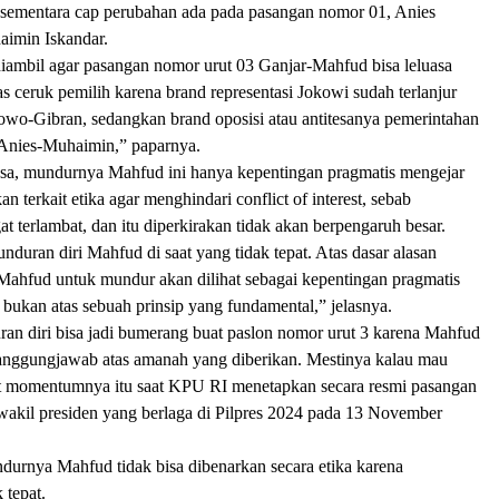
ementara cap perubahan ada pada pasangan nomor 01, Anies
imin Iskandar.
 diambil agar pasangan nomor urut 03 Ganjar-Mahfud bisa leluasa
 ceruk pemilih karena brand representasi Jokowi sudah terlanjur
owo-Gibran, sedangkan brand oposisi atau antitesanya pemerintahan
 Anies-Muhaimin,” paparnya.
sa, mundurnya Mahfud ini hanya kepentingan pragmatis mengejar
an terkait etika agar menghindari conflict of interest, sebab
terlambat, dan itu diperkirakan tidak akan berpengaruh besar.
nduran diri Mahfud di saat yang tidak tepat. Atas dasar alasan
Mahfud untuk mundur akan dilihat sebagai kepentingan pragmatis
 bukan atas sebuah prinsip yang fundamental,” jelasnya.
an diri bisa jadi bumerang buat paslon nomor urut 3 karena Mahfud
tanggungjawab atas amanah yang diberikan. Mestinya kalau mau
t momentumnya itu saat KPU RI menetapkan secara resmi pasangan
wakil presiden yang berlaga di Pilpres 2024 pada 13 November
durnya Mahfud tidak bisa dibenarkan secara etika karena
tepat.