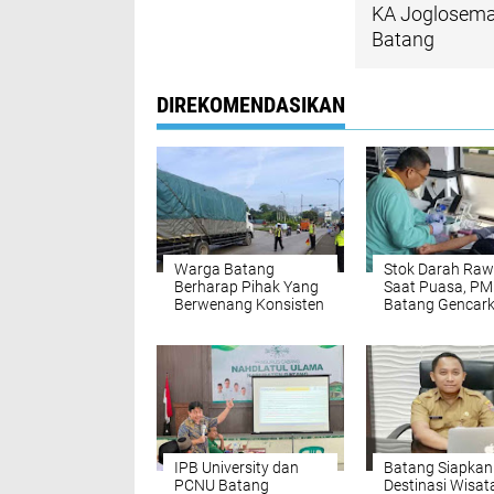
KA Joglosemar
Batang
DIREKOMENDASIKAN
Warga Batang
Stok Darah Ra
Berharap Pihak Yang
Saat Puasa, PM
Berwenang Konsisten
Batang Gencar
Terapkan Kebijalan
Program Taraw
Oprasional
Keliling dan SM
Pembatasan Truk
Pendonor
Sumbu Tiga
IPB University dan
Batang Siapkan
PCNU Batang
Destinasi Wisat