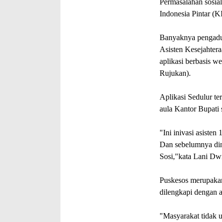
Permasalahan sosial
Indonesia Pintar (K
Banyaknya pengaduan
Asisten Kesejahtera
aplikasi berbasis w
Rujukan).
Aplikasi Sedulur te
aula Kantor Bupati
"Ini inivasi asisten
Dan sebelumnya din
Sosi,"kata Lani Dwi
Puskesos merupakan
dilengkapi dengan a
"Masyarakat tidak u