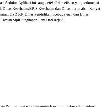
i Sedulur. Aplikasi ini sangat efektif dan efisien yang terkoneksi
l, Dinas Kesehatan,BPJS Kesehatan dan Dinas Perumahan Rakyat
iman DPR KP, Dinas Pendidikan, Kebudayaan dan Dinas
atatan Sipil "ungkapan Lani Dwi Rejeki.
 kata Dia, sangat memperpendek prosedur dan diharapkan