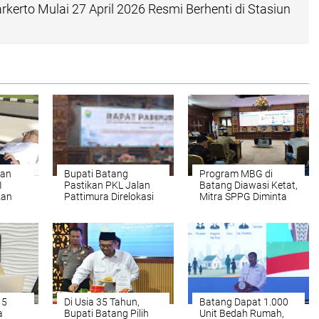
kerto Mulai 27 April 2026 Resmi Berhenti di Stasiun
wan
Bupati Batang
Program MBG di
I
Pastikan PKL Jalan
Batang Diawasi Ketat,
kan
Pattimura Direlokasi
Mitra SPPG Diminta
ih
ke Tempat Usaha
Jaga Integritas dan
S
Baru di Pasar Batang
Serap Produk Lokal
dan Pasar Sambong
 5
Di Usia 35 Tahun,
Batang Dapat 1.000
a
Bupati Batang Pilih
Unit Bedah Rumah,