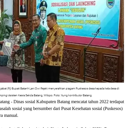
jabat (Pj) Bupati Batanh Lani Dwi Rejeki menyerahkan piagam Puskesos desa kepada kela desa di
pingi Asisten Kesra Sekda Batang, Wilopo. Foto: Itung kontributor Batang.
atang
- Dinas sosial Kabupaten Batang mencatat tahun 2022 terdapat
alah sosial yang bersumber dari Pusat Kesehatan sosial (Puskesos)
ra manual.