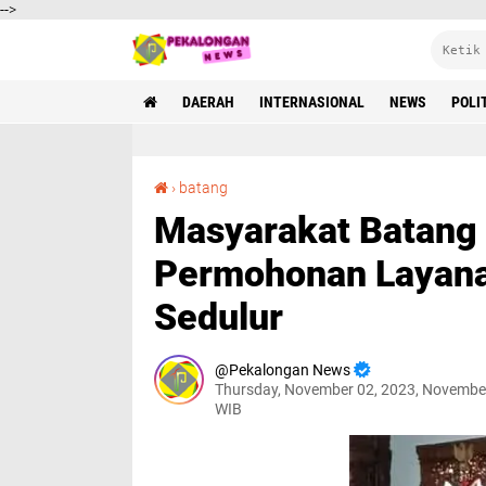
-->
DAERAH
INTERNASIONAL
NEWS
POLI
Masyarakat Batang Kini Bisa Ajukan Permohonan Layanan Sosial Melalui Aplikasi Sedulur
›
batang
Masyarakat Batang 
Permohonan Layanan
Sedulur
Pekalongan News
Thursday, November 02, 2023, Novembe
WIB