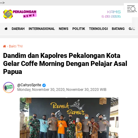
-->
KAMIS
6 08 2026
DAERAH
INTERNASIONAL
NEWS
POLITIK
TEKNOLOGI
BATANG
GADG
›
Bakti TNI
Dandim dan Kapolres Pekalongan Kota Gelar Coffe Morning Dengan Pelajar Asal Papua
Dandim dan Kapolres Pekalongan Kota
Gelar Coffe Morning Dengan Pelajar Asal
Papua
CahyoSprite
Monday, November 30, 2020, November 30, 2020 WIB