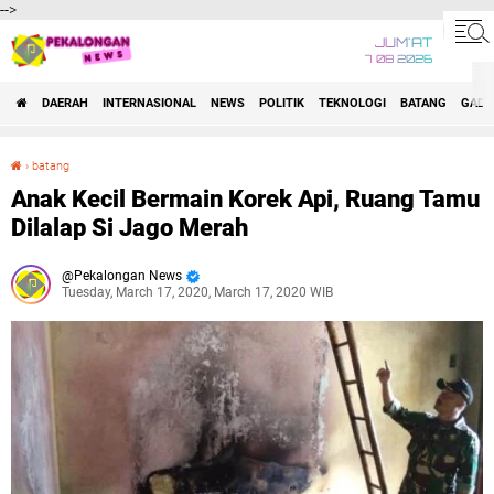
-->
JUM'AT
7 08 2026
DAERAH
INTERNASIONAL
NEWS
POLITIK
TEKNOLOGI
BATANG
GADG
›
batang
Anak Kecil Bermain Korek Api, Ruang Tamu Dilalap Si Jago Merah
Anak Kecil Bermain Korek Api, Ruang Tamu
Dilalap Si Jago Merah
Pekalongan News
Tuesday, March 17, 2020, March 17, 2020 WIB