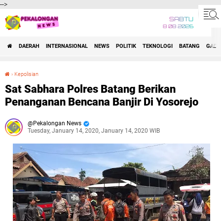
-->
SABTU
8 08 2026
DAERAH
INTERNASIONAL
NEWS
POLITIK
TEKNOLOGI
BATANG
GADG
›
Kepolisian
Sat Sabhara Polres Batang Berikan Penanganan Bencana Banjir Di Yosorejo
Sat Sabhara Polres Batang Berikan
Penanganan Bencana Banjir Di Yosorejo
Pekalongan News
Tuesday, January 14, 2020, January 14, 2020 WIB